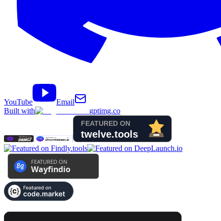
YouTube
Email
Built with
gptimg.co