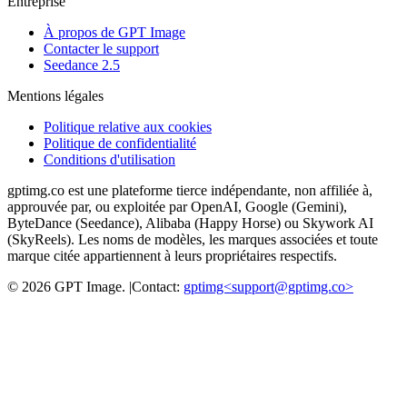
Entreprise
À propos de GPT Image
Contacter le support
Seedance 2.5
Mentions légales
Politique relative aux cookies
Politique de confidentialité
Conditions d'utilisation
gptimg.co est une plateforme tierce indépendante, non affiliée à,
approuvée par, ou exploitée par OpenAI, Google (Gemini),
ByteDance (Seedance), Alibaba (Happy Horse) ou Skywork AI
(SkyReels). Les noms de modèles, les marques associées et toute
marque citée appartiennent à leurs propriétaires respectifs.
©
2026
GPT Image
.
|
Contact:
gptimg<
support@gptimg.co
>