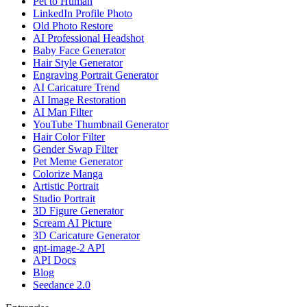
Pet to Human
LinkedIn Profile Photo
Old Photo Restore
AI Professional Headshot
Baby Face Generator
Hair Style Generator
Engraving Portrait Generator
AI Caricature Trend
AI Image Restoration
AI Man Filter
YouTube Thumbnail Generator
Hair Color Filter
Gender Swap Filter
Pet Meme Generator
Colorize Manga
Artistic Portrait
Studio Portrait
3D Figure Generator
Scream AI Picture
3D Caricature Generator
gpt-image-2 API
API Docs
Blog
Seedance 2.0