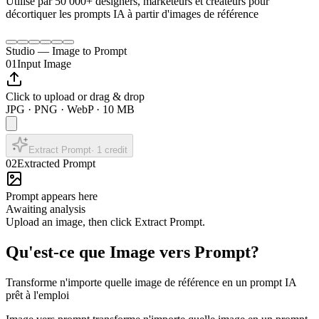
Utilisé par
50 000+
designers, marketeurs et créateurs pour
décortiquer les prompts IA à partir d'images de référence
Studio — Image to Prompt
01
Input Image
Click to upload or drag & drop
JPG · PNG · WebP · 10 MB
Extract Prompt
·
1
credit
02
Extracted Prompt
Prompt appears here
Awaiting analysis
Upload an image, then click Extract Prompt.
Qu'est-ce que Image vers Prompt?
Transforme n'importe quelle image de référence en un prompt IA
prêt à l'emploi