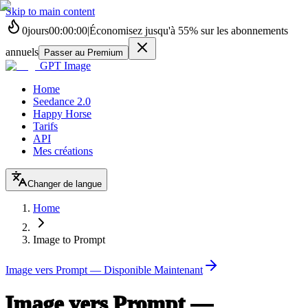
Skip to main content
0
jours
00
:
00
:
00
|
Économisez jusqu'à
55%
sur les abonnements
annuels
Passer au Premium
GPT Image
Home
Seedance 2.0
Happy Horse
Tarifs
API
Mes créations
Changer de langue
Home
Image to Prompt
Image vers Prompt — Disponible Maintenant
Image vers Prompt —