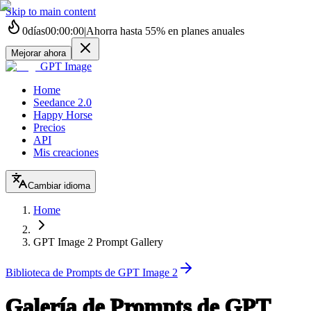
Skip to main content
0
días
00
:
00
:
00
|
Ahorra hasta
55%
en planes anuales
Mejorar ahora
GPT Image
Home
Seedance 2.0
Happy Horse
Precios
API
Mis creaciones
Cambiar idioma
Home
GPT Image 2 Prompt Gallery
Biblioteca de Prompts de GPT Image 2
Galería de Prompts de GPT