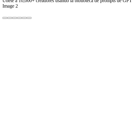
Únete a
10,000+
creadores usando la biblioteca de prompts de GPT
Image 2