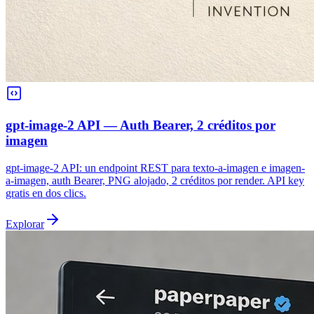
gpt-image-2 API — Auth Bearer, 2 créditos por
imagen
gpt-image-2 API: un endpoint REST para texto-a-imagen e imagen-
a-imagen, auth Bearer, PNG alojado, 2 créditos por render. API key
gratis en dos clics.
Explorar