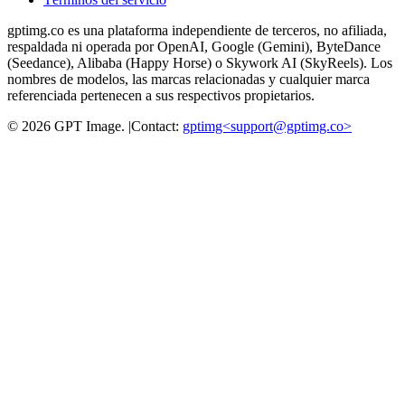
gptimg.co es una plataforma independiente de terceros, no afiliada,
respaldada ni operada por OpenAI, Google (Gemini), ByteDance
(Seedance), Alibaba (Happy Horse) o Skywork AI (SkyReels). Los
nombres de modelos, las marcas relacionadas y cualquier marca
referenciada pertenecen a sus respectivos propietarios.
©
2026
GPT Image
.
|
Contact:
gptimg<
support@gptimg.co
>