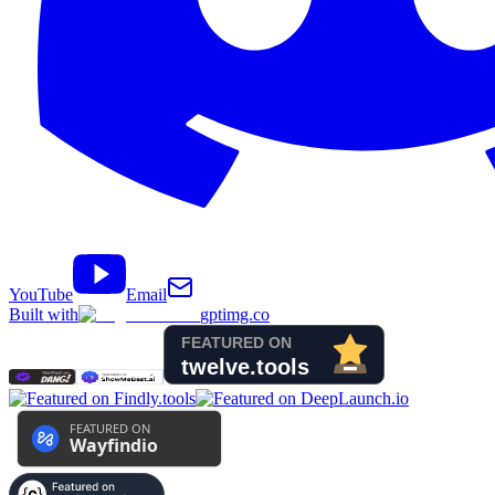
YouTube
Email
Built with
gptimg.co