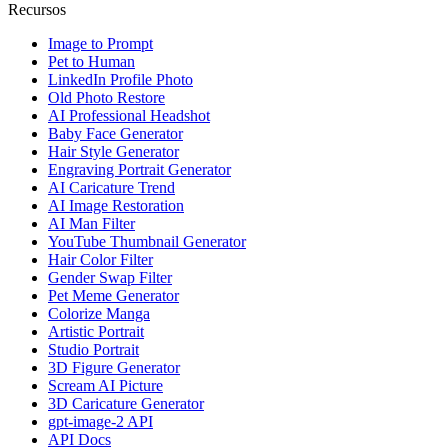
Recursos
Image to Prompt
Pet to Human
LinkedIn Profile Photo
Old Photo Restore
AI Professional Headshot
Baby Face Generator
Hair Style Generator
Engraving Portrait Generator
AI Caricature Trend
AI Image Restoration
AI Man Filter
YouTube Thumbnail Generator
Hair Color Filter
Gender Swap Filter
Pet Meme Generator
Colorize Manga
Artistic Portrait
Studio Portrait
3D Figure Generator
Scream AI Picture
3D Caricature Generator
gpt-image-2 API
API Docs