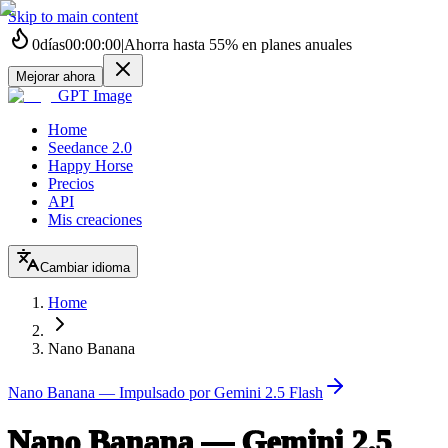
Skip to main content
0
días
00
:
00
:
00
|
Ahorra hasta
55%
en planes anuales
Mejorar ahora
GPT Image
Home
Seedance 2.0
Happy Horse
Precios
API
Mis creaciones
Cambiar idioma
Home
Nano Banana
Nano Banana — Impulsado por Gemini 2.5 Flash
Nano Banana — Gemini 2.5