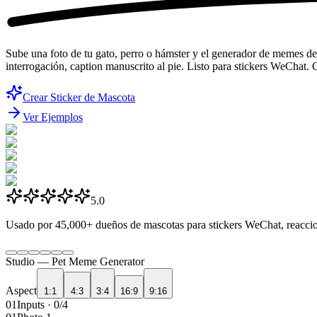
Sube una foto de tu gato, perro o hámster y el generador de memes de
interrogación, caption manuscrito al pie. Listo para stickers WeChat. Cr
Crear Sticker de Mascota
Ver Ejemplos
5.0
Usado por
45,000+
dueños de mascotas para stickers WeChat, reacci
Studio —
Pet Meme Generator
Aspect
1:1
4:3
3:4
16:9
9:16
01
Inputs · 0/4