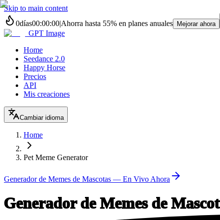
Skip to main content
0
días
00
:
00
:
00
|
Ahorra hasta
55%
en planes anuales
Mejorar ahora
GPT Image
Home
Seedance 2.0
Happy Horse
Precios
API
Mis creaciones
Cambiar idioma
Home
Pet Meme Generator
Generador de Memes de Mascotas — En Vivo Ahora
Generador de Memes de Mascota