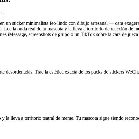
os
n un sticker minimalista feo-lindo con dibujo artesanal — cara exagera
o. Lee la onda real de tu mascota y la lleva a territorio de reacción de 
es iMessage, screenshots de grupo o un TikTok sobre la cara de jueza 
te desordenadas. Trae la estética exacta de los packs de stickers WeChat
y la lleva a territorio teatral de meme. Tu mascota sigue siendo reconoc