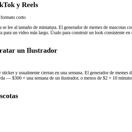
kTok y Reels
n formato corto
 se lee al tamaño de miniatura. El generador de memes de mascotas con
ura para un video más largo. Úsalo para construir un look consistente e
atar un Ilustrador
 sticker y usualmente cierran en una semana. El generador de memes de
surda — $300 + una semana de un ilustrador, o menos de $2 + 10 minutos
scotas