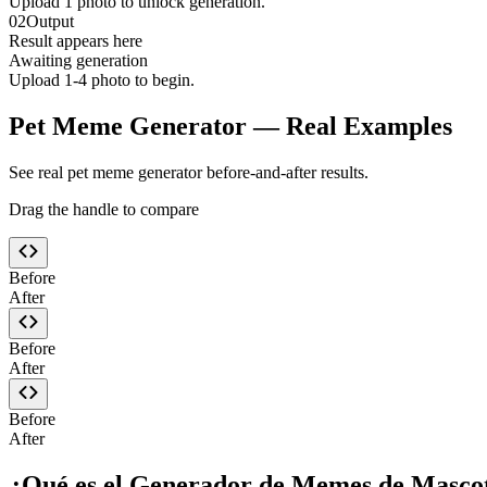
Upload
1
photo
to unlock generation.
02
Output
Result appears here
Awaiting generation
Upload 1-4 photo to begin.
Pet Meme Generator — Real Examples
See real pet meme generator before-and-after results.
Drag the handle to compare
Before
After
Before
After
Before
After
¿Qué es el Generador de Memes de Masco