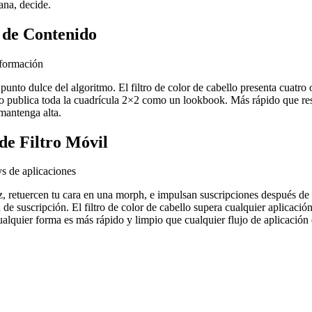
ana, decide.
 de Contenido
sformación
unto dulce del algoritmo. El filtro de color de cabello presenta cuatro 
o publica toda la cuadrícula 2×2 como un lookbook. Más rápido que rese
 mantenga alta.
 de Filtro Móvil
ys de aplicaciones
ez, retuercen tu cara en una morph, e impulsan suscripciones después de 
 de suscripción. El filtro de color de cabello supera cualquier aplicación
quier forma es más rápido y limpio que cualquier flujo de aplicación d