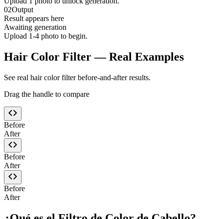
Upload
1
photo
to unlock generation.
02
Output
Result appears here
Awaiting generation
Upload 1-4 photo to begin.
Hair Color Filter — Real Examples
See real hair color filter before-and-after results.
Drag the handle to compare
Before
After
Before
After
Before
After
¿Qué es el Filtro de Color de Cabello?