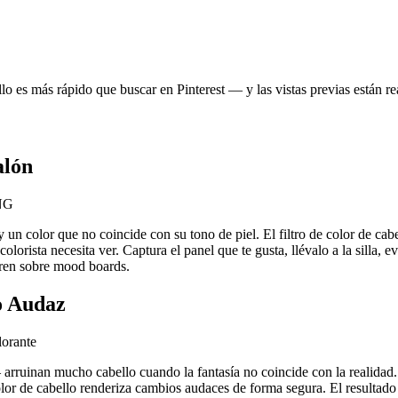
lo es más rápido que buscar en Pinterest — y las vistas previas están rea
alón
PNG
y un color que no coincide con su tono de piel. El filtro de color de ca
olorista necesita ver. Captura el panel que te gusta, llévalo a la silla, ev
ieren sobre mood boards.
o Audaz
lorante
ruinan mucho cabello cuando la fantasía no coincide con la realidad. El
lor de cabello renderiza cambios audaces de forma segura. El resultado d