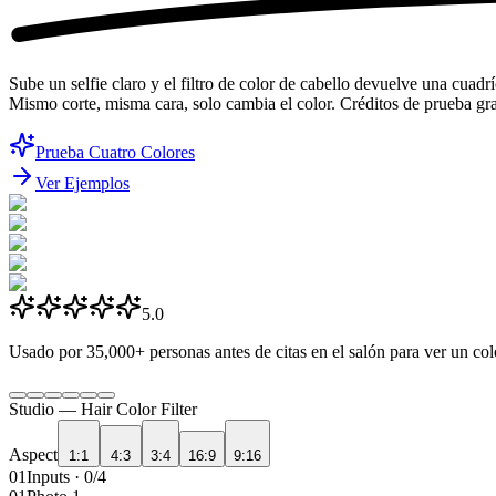
Sube un selfie claro y el filtro de color de cabello devuelve una cuad
Mismo corte, misma cara, solo cambia el color. Créditos de prueba grati
Prueba Cuatro Colores
Ver Ejemplos
5.0
Usado por
35,000+
personas antes de citas en el salón para ver un c
Studio —
Hair Color Filter
Aspect
1:1
4:3
3:4
16:9
9:16
01
Inputs · 0/4