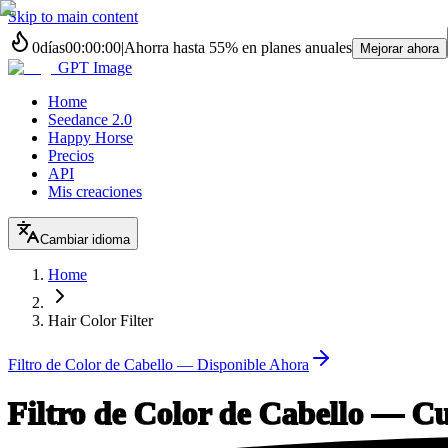
Skip to main content
0
días
00
:
00
:
00
|
Ahorra hasta
55%
en planes anuales
Mejorar ahora
GPT Image
Home
Seedance 2.0
Happy Horse
Precios
API
Mis creaciones
Cambiar idioma
Home
Hair Color Filter
Filtro de Color de Cabello — Disponible Ahora
Filtro de Color de Cabello — C