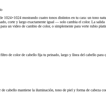
do
 de 1024×1024 mostrando cuatro tonos distintos en tu cara: un tono natur
peinado, corte y largo exactamente igual — solo cambia el color. La sali
n, para un video de cambio de color, o simplemente para verte rubio plat
iltro de color de cabello fija tu peinado, largo y línea del cabello para 
olor de cabello mantiene la iluminación, tono de piel y forma de cabeza c