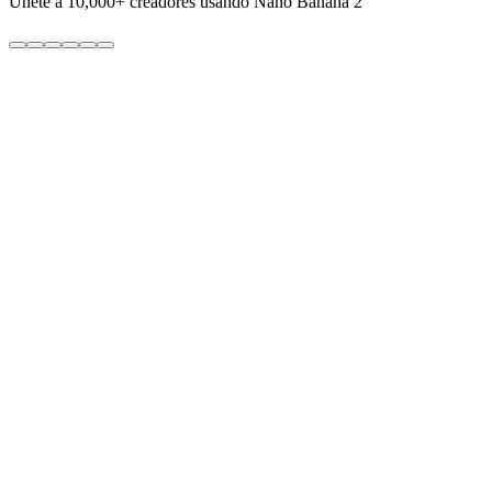
Únete a
10,000+
creadores usando Nano Banana 2