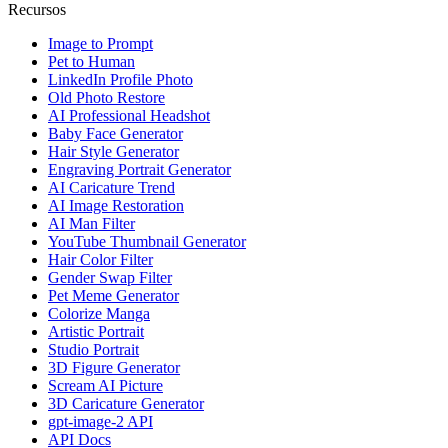
Recursos
Image to Prompt
Pet to Human
LinkedIn Profile Photo
Old Photo Restore
AI Professional Headshot
Baby Face Generator
Hair Style Generator
Engraving Portrait Generator
AI Caricature Trend
AI Image Restoration
AI Man Filter
YouTube Thumbnail Generator
Hair Color Filter
Gender Swap Filter
Pet Meme Generator
Colorize Manga
Artistic Portrait
Studio Portrait
3D Figure Generator
Scream AI Picture
3D Caricature Generator
gpt-image-2 API
API Docs