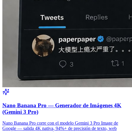
Nano Banana Pro — Generador de Imágenes 4K
(Gemini 3 Pro)
Nano Banana Pro corre con el modelo Gemini 3 Pro Image de
Google — salida 4K nativa, 94%+ de precisión de texto, web