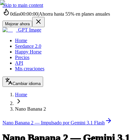
Skip to main content
0
días
00
:
00
:
00
|
Ahorra hasta
55%
en planes anuales
Mejorar ahora
GPT Image
Home
Seedance 2.0
Happy Horse
Precios
API
Mis creaciones
Cambiar idioma
Home
Nano Banana 2
Nano Banana 2 — Impulsado por Gemini 3.1 Flash
Nano Banana 2 — Gemini 3.1