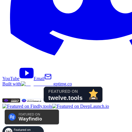
YouTube
Email
Built with
gptimg.co