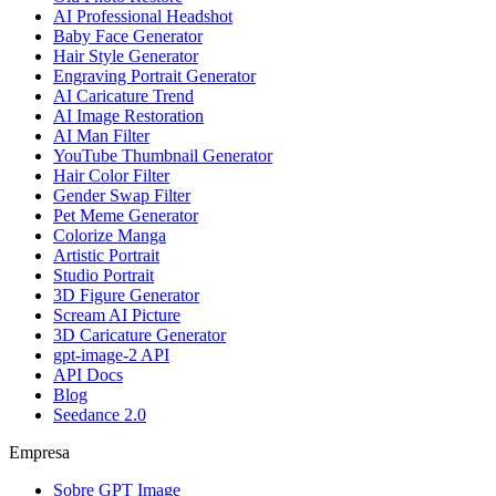
AI Professional Headshot
Baby Face Generator
Hair Style Generator
Engraving Portrait Generator
AI Caricature Trend
AI Image Restoration
AI Man Filter
YouTube Thumbnail Generator
Hair Color Filter
Gender Swap Filter
Pet Meme Generator
Colorize Manga
Artistic Portrait
Studio Portrait
3D Figure Generator
Scream AI Picture
3D Caricature Generator
gpt-image-2 API
API Docs
Blog
Seedance 2.0
Empresa
Sobre GPT Image