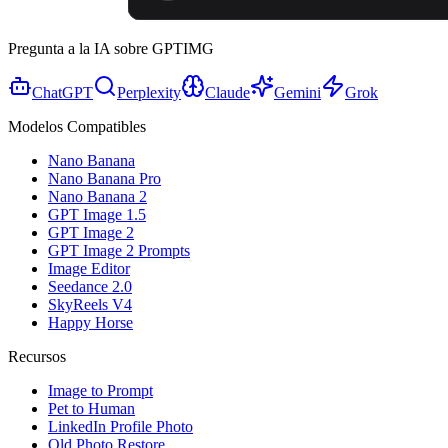
Pregunta a la IA sobre GPTIMG
ChatGPT
Perplexity
Claude
Gemini
Grok
Modelos Compatibles
Nano Banana
Nano Banana Pro
Nano Banana 2
GPT Image 1.5
GPT Image 2
GPT Image 2 Prompts
Image Editor
Seedance 2.0
SkyReels V4
Happy Horse
Recursos
Image to Prompt
Pet to Human
LinkedIn Profile Photo
Old Photo Restore