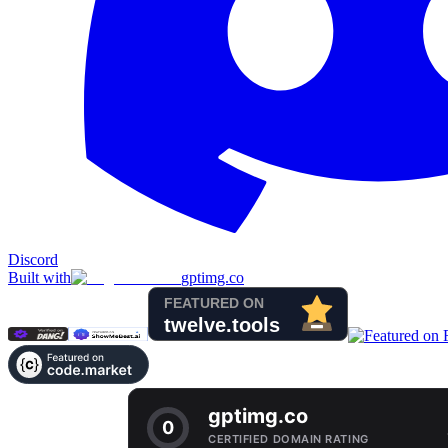
Discord
Built with
gptimg.co