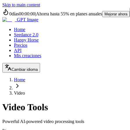
Skip to main content
0
días
00
:
00
:
00
|
Ahorra hasta
55%
en planes anuales
Mejorar ahora
GPT Image
Home
Seedance 2.0
Happy Horse
Precios
API
Mis creaciones
Cambiar idioma
Home
Video
Video Tools
Powerful AI-powered video processing tools