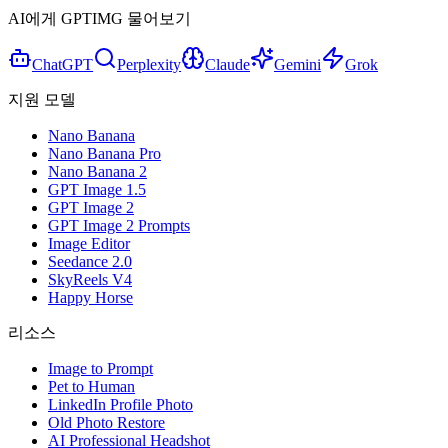
AI에게 GPTIMG 물어보기
ChatGPT
Perplexity
Claude
Gemini
Grok
지원 모델
Nano Banana
Nano Banana Pro
Nano Banana 2
GPT Image 1.5
GPT Image 2
GPT Image 2 Prompts
Image Editor
Seedance 2.0
SkyReels V4
Happy Horse
리소스
Image to Prompt
Pet to Human
LinkedIn Profile Photo
Old Photo Restore
AI Professional Headshot