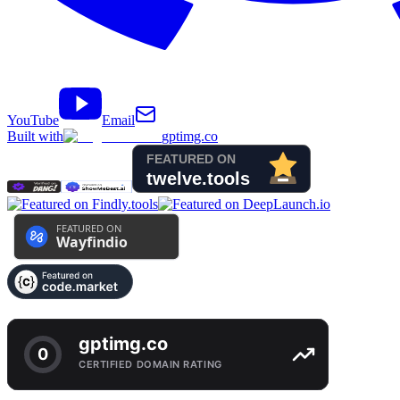
YouTube
Email
Built with
gptimg.co