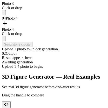
Photo 3
Click or drop
04
Photo 4
Photo 4
Click or drop
Generate
·
2
credits
Upload
1
photo
to unlock generation.
02
Output
Result appears here
Awaiting generation
Upload 1-4 photo to begin.
3D Figure Generator — Real Examples
See real 3d figure generator before-and-after results.
Drag the handle to compare