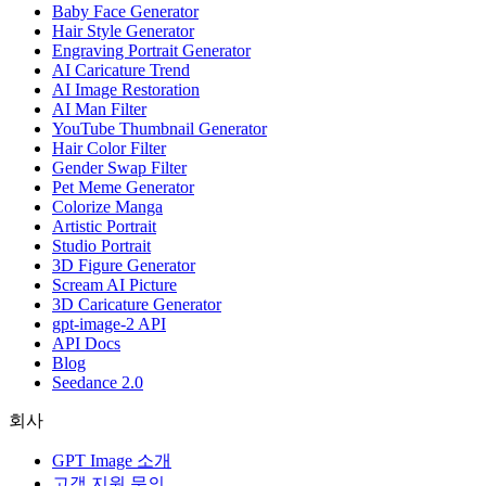
Baby Face Generator
Hair Style Generator
Engraving Portrait Generator
AI Caricature Trend
AI Image Restoration
AI Man Filter
YouTube Thumbnail Generator
Hair Color Filter
Gender Swap Filter
Pet Meme Generator
Colorize Manga
Artistic Portrait
Studio Portrait
3D Figure Generator
Scream AI Picture
3D Caricature Generator
gpt-image-2 API
API Docs
Blog
Seedance 2.0
회사
GPT Image 소개
고객 지원 문의