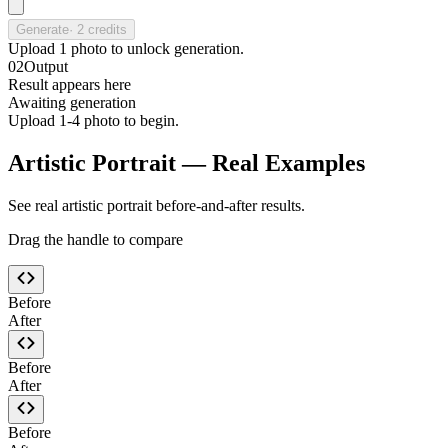
Generate
·
2
credits
Upload
1
photo
to unlock generation.
02
Output
Result appears here
Awaiting generation
Upload 1-4 photo to begin.
Artistic Portrait — Real Examples
See real artistic portrait before-and-after results.
Drag the handle to compare
Before
After
Before
After
Before