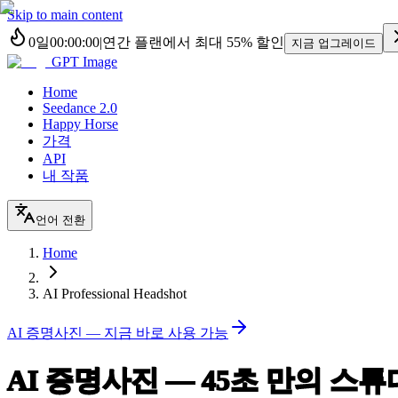
Skip to main content
0
일
00
:
00
:
00
|
연간 플랜에서 최대
55%
할인
지금 업그레이드
GPT Image
Home
Seedance 2.0
Happy Horse
가격
API
내 작품
언어 전환
Home
AI Professional Headshot
AI 증명사진 — 지금 바로 사용 가능
AI 증명사진 — 45초 만의
스튜