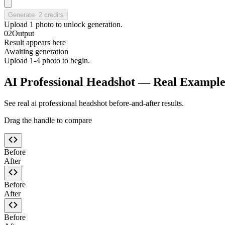
Generate
·
2
credits
Upload
1
photo
to unlock generation.
02
Output
Result appears here
Awaiting generation
Upload 1-4 photo to begin.
AI Professional Headshot — Real Example
See real ai professional headshot before-and-after results.
Drag the handle to compare
Before
After
Before
After
Before