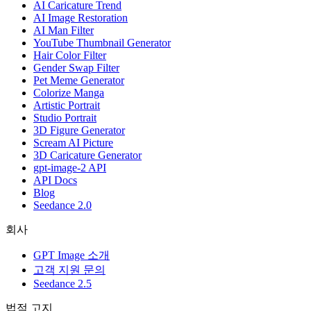
AI Caricature Trend
AI Image Restoration
AI Man Filter
YouTube Thumbnail Generator
Hair Color Filter
Gender Swap Filter
Pet Meme Generator
Colorize Manga
Artistic Portrait
Studio Portrait
3D Figure Generator
Scream AI Picture
3D Caricature Generator
gpt-image-2 API
API Docs
Blog
Seedance 2.0
회사
GPT Image 소개
고객 지원 문의
Seedance 2.5
법적 고지