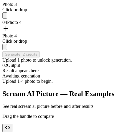
Photo 3
Click or drop
04
Photo 4
Photo 4
Click or drop
Generate
·
2
credits
Upload
1
photo
to unlock generation.
02
Output
Result appears here
Awaiting generation
Upload 1-4 photo to begin.
Scream AI Picture — Real Examples
See real scream ai picture before-and-after results.
Drag the handle to compare