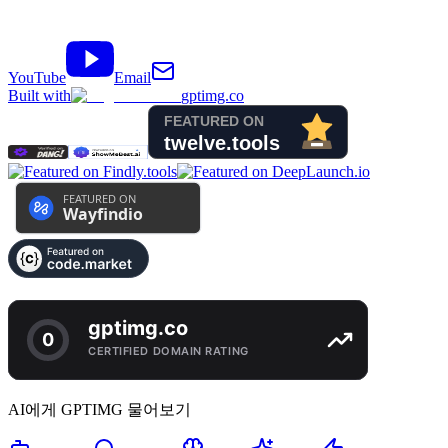
YouTube
Email
Built with
gptimg.co
AI에게 GPTIMG 물어보기