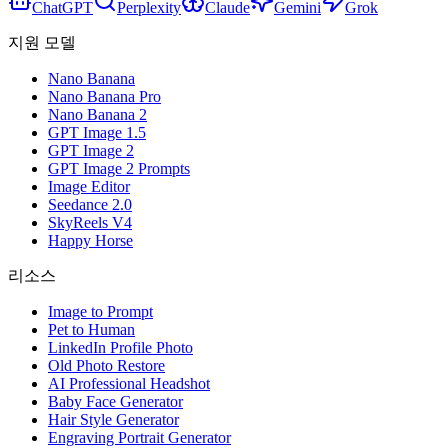
ChatGPT
Perplexity
Claude
Gemini
Grok
지원 모델
Nano Banana
Nano Banana Pro
Nano Banana 2
GPT Image 1.5
GPT Image 2
GPT Image 2 Prompts
Image Editor
Seedance 2.0
SkyReels V4
Happy Horse
리소스
Image to Prompt
Pet to Human
LinkedIn Profile Photo
Old Photo Restore
AI Professional Headshot
Baby Face Generator
Hair Style Generator
Engraving Portrait Generator