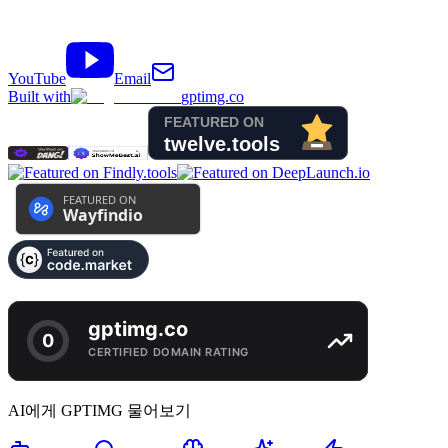
YouTube
Email
Built with
gptimg.co
AI에게 GPTIMG 물어보기