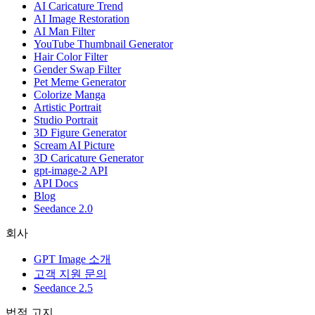
AI Caricature Trend
AI Image Restoration
AI Man Filter
YouTube Thumbnail Generator
Hair Color Filter
Gender Swap Filter
Pet Meme Generator
Colorize Manga
Artistic Portrait
Studio Portrait
3D Figure Generator
Scream AI Picture
3D Caricature Generator
gpt-image-2 API
API Docs
Blog
Seedance 2.0
회사
GPT Image 소개
고객 지원 문의
Seedance 2.5
법적 고지