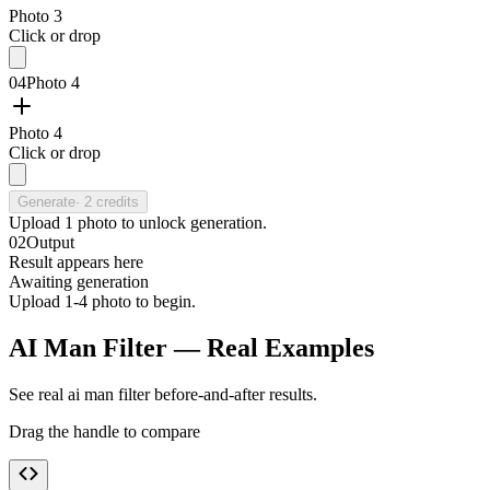
Photo 3
Click or drop
04
Photo 4
Photo 4
Click or drop
Generate
·
2
credits
Upload
1
photo
to unlock generation.
02
Output
Result appears here
Awaiting generation
Upload 1-4 photo to begin.
AI Man Filter — Real Examples
See real ai man filter before-and-after results.
Drag the handle to compare