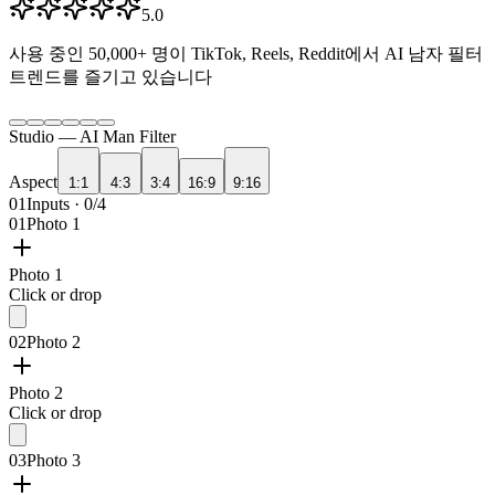
5.0
사용 중인
50,000+
명이 TikTok, Reels, Reddit에서 AI 남자 필터
트렌드를 즐기고 있습니다
Studio —
AI Man Filter
Aspect
1:1
4:3
3:4
16:9
9:16
01
Inputs · 0/4
01
Photo 1
Photo 1
Click or drop
02
Photo 2
Photo 2
Click or drop
03
Photo 3