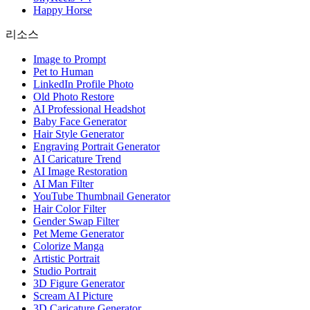
Happy Horse
리소스
Image to Prompt
Pet to Human
LinkedIn Profile Photo
Old Photo Restore
AI Professional Headshot
Baby Face Generator
Hair Style Generator
Engraving Portrait Generator
AI Caricature Trend
AI Image Restoration
AI Man Filter
YouTube Thumbnail Generator
Hair Color Filter
Gender Swap Filter
Pet Meme Generator
Colorize Manga
Artistic Portrait
Studio Portrait
3D Figure Generator
Scream AI Picture
3D Caricature Generator