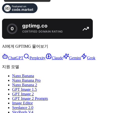
AI에게 GPTIMG 물어보기
ChatGPT
Perplexity
Claude
Gemini
Grok
지원 모델
Nano Banana
Nano Banana Pro
Nano Banana 2
GPT Image 1.5
GPT Image 2
GPT Image 2 Prompts
Image Editor
Seedance 2.0
SkyReels V4