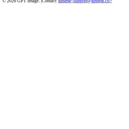
©
2026
GPT Image
.
|
Contact:
gptimg<
support@gptimg.co
>