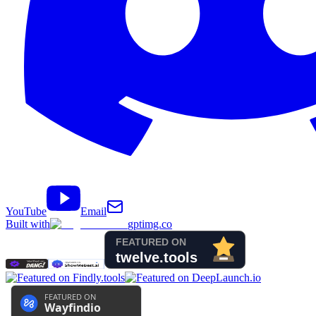
YouTube
Email
Built with
gptimg.co