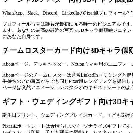
WhatsApp、Slack、Discord、LinkedInのPixar風プロフィール
プロフィール写真は誰もが最初に見る唯一のビジュアルです。
ます。あなたの最高の最近の写真で3Dキャラ似顔絵ジェネレーターを実
にあなた自身です。
チームロスターカード向け3Dキャラ似
Aboutページ、デッキヘッダー、Notionウィキ用のユニフォ
Aboutページのチームロスターは通常LinkedInトリミ
手持ちのどの写真からでも同じPixar風レンダリングを提供し
ページは突然アニメーションスタジオのキャストシートのよ
ギフト・ウェディングギフト向け3Dキ
誕生日プリント、ウェディングプレイスカード、子ども部屋向け
Pixar風ポートレートは素晴らしいパーソナライズギフトで
レイスカード印刷、子ども部屋の壁掛け。カスタム3Dアーティス