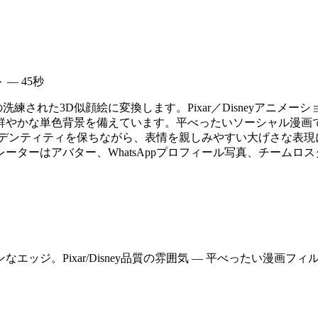
 — 45秒
練された3D似顔絵に変換します。Pixar／Disneyアニ
鮮やかな単色背景を備えています。平べったいソーシャル漫画で
デンティティを保ちながら、表情を親しみやすい大げさな表現に
ジェネレーターはアバター、WhatsAppプロフィール写真、チ
ッジ。Pixar/Disney品質の雰囲気 — 平べったい漫画