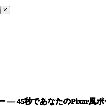
ー
— 45秒であなたのPixar風