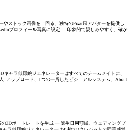
やストック画像を上回る、独特のPixar風アバターを提供し
inkedInプロフィール写真に設定 — 印象的で親しみやすく、確か
す。3Dキャラ似顔絵ジェネレーターはすべてのチームメイトに、
人1アップロード、1つの一貫したビジュアルシステム、About
応の3Dポートレートを生成 — 誕生日用額縁、ウェディングプ
Dキャラ似顔絵ジェネレーターは45秒で2クレジットで同等感覚