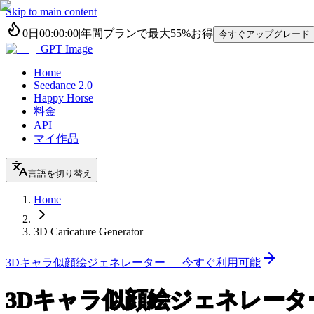
Skip to main content
0
日
00
:
00
:
00
|
年間プランで最大
55%
お得
今すぐアップグレード
GPT Image
Home
Seedance 2.0
Happy Horse
料金
API
マイ作品
言語を切り替え
Home
3D Caricature Generator
3Dキャラ似顔絵ジェネレーター — 今すぐ利用可能
3Dキャラ似顔絵ジェネレータ