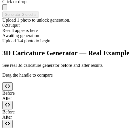
Click or drop
Generate
·
2
credits
Upload
1
photo
to unlock generation.
02
Output
Result appears here
Awaiting generation
Upload 1-4 photo to begin.
3D Caricature Generator — Real Example
See real 3d caricature generator before-and-after results.
Drag the handle to compare
Before
After
Before
After