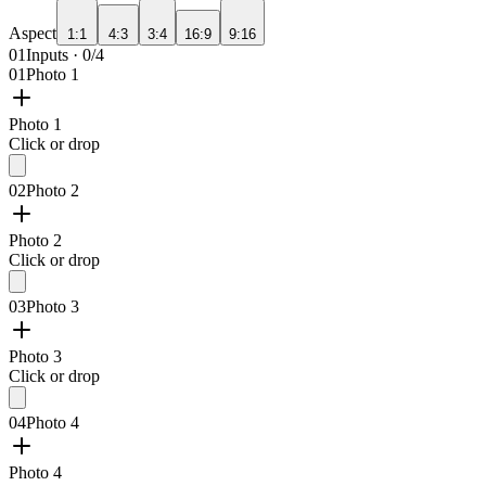
Aspect
1:1
4:3
3:4
16:9
9:16
01
Inputs · 0/4
01
Photo 1
Photo 1
Click or drop
02
Photo 2
Photo 2
Click or drop
03
Photo 3
Photo 3
Click or drop
04
Photo 4
Photo 4