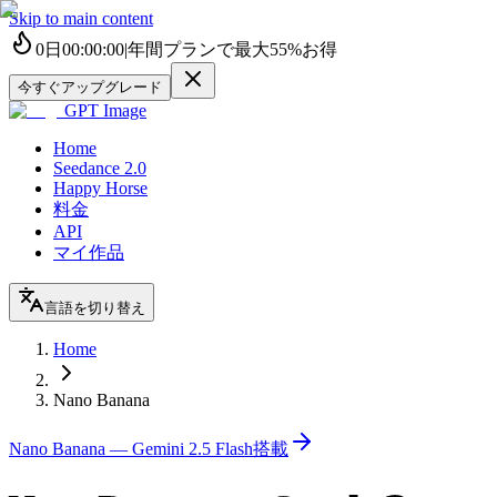
Skip to main content
0
日
00
:
00
:
00
|
年間プランで最大
55%
お得
今すぐアップグレード
GPT Image
Home
Seedance 2.0
Happy Horse
料金
API
マイ作品
言語を切り替え
Home
Nano Banana
Nano Banana — Gemini 2.5 Flash搭載