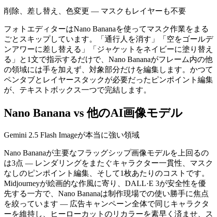
削除、差し替え、色変更 — マスクもレイヤーも不要
フォトエディターはNano Bananaを使ってマスク作業をまる
ごとスキップしています。「通行人を消す」「空をゴールデ
ンアワーに差し替える」「ジャケットをネイビーに塗り替え
る」と1文で指示するだけで、Nano Bananaがフレーム内の他
の領域には手を加えず、対象部分だけを編集します。かつて
ペンタブとレイヤースタックが必要だったピンポイント編集
が、テキストボックス一つで完結します。
Nano Banana vs 他のAI画像モデル
Gemini 2.5 Flash Imageが本当に強い領域
Nano Bananaが主要なフラッグシップ画像モデルを上回るの
は3点 — レンダリングをまたぐキャラクター一貫性、マスク
なしのピンポイント編集、そして1枚あたりのコストです。
Midjourneyが絵画的な作風に寄り、DALL·E 3が安全性を優
先する一方で、Nano Bananaは制作現場での使い勝手に焦点
を絞っています — 広告キャンペーン全体で同じキャラクタ
ーを維持し、ヒーローカットのリカラーを素早く済ませ、ス