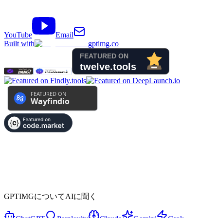
YouTube
Email
Built with
gptimg.co
GPTIMGについてAIに聞く