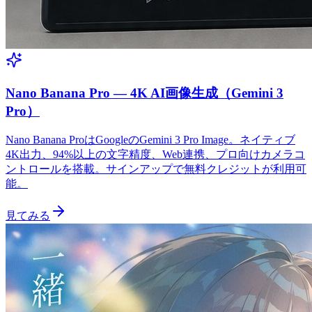
Nano Banana Pro — 4K AI画像生成（Gemini 3
Pro）
Nano Banana ProはGoogleのGemini 3 Pro Image。ネイティブ
4K出力、94%以上の文字精度、Web連携、プロ向けカメラコ
ントロールを搭載。サインアップで無料クレジットが利用可
能。
見てみる