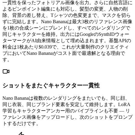
一貫性を保ったフォトリアル画像を出力。さらに自然言語に
よるピンポイント編集にも対応し、髪型の変更、人物の削
除、背景の差し替え、Tシャツの色変更まで、マスクを切ら
ずに完結します。Nano Bananaは最大3枚のリファレンス画像
を1枚の合成シーンにブレンドし、すべてのレンダリングで
同じキャラクターを維持。出力にはGoogleのSynthIDウォー
ターマークがAI由来情報として埋め込まれます。基盤APIの
料金は1枚あたり$0.039で、これが大量制作のクリエイティ
ブにおいてNano Bananaがコスト面で最適解となる理由で
す。
ショットをまたぐキャラクター一貫性
Nano Bananaは複数のレンダリングをまたいでも、同じ顔、
同じ衣装、同じブランド要素を安定して維持します。LoRA
学習もキャラクターアンカー用のパイプラインも不要 — リ
ファレンス画像をアップロードし、次のショットをプロンプ
トするだけです。