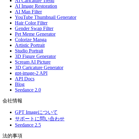
AI Caricature Trend
AI Image Restoration
AI Man Filter
YouTube Thumbnail Generator
Hair Color Filter
Gender Swap Filter
Pet Meme Generator
Colorize Manga
Artistic Portrait
Studio Portrait
3D Figure Generator
Scream AI Picture
3D Caricature Generator
gpt-image-2 API
API Docs
Blog
Seedance 2.0
会社情報
GPT Imageについて
サポートに問い合わせ
Seedance 2.5
法的事項