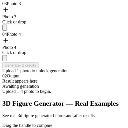
03
Photo 3
Photo 3
Click or drop
04
Photo 4
Photo 4
Click or drop
Generate
·
2
credits
Upload
1
photo
to unlock generation.
02
Output
Result appears here
Awaiting generation
Upload 1-4 photo to begin.
3D Figure Generator — Real Examples
See real 3d figure generator before-and-after results.
Drag the handle to compare