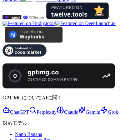
GPTIMGについてAIに聞く
ChatGPT
Perplexity
Claude
Gemini
Grok
対応モデル
Nano Banana
Nano Banana Pro