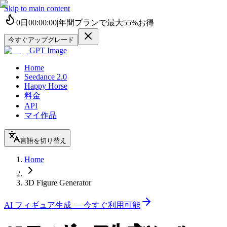
Skip to main content
0
日
00
:
00
:
00
|
年間プランで最大
55%
お得
今すぐアップグレード
GPT Image
Home
Seedance 2.0
Happy Horse
料金
API
マイ作品
言語を切り替え
Home
3D Figure Generator
AI フィギュア生成 — 今すぐ利用可能