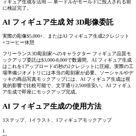
ィギュア生成を活用 — 単一ドルがモールドに投入される前
に検証完了。
AI フィギュア生成 対 3D彫像委託
実際の彫像$5,000+、またはAI フィギュア生成2クレジット
+コーヒー休憩
フリーランス3D彫刻家へのキャラクター フィギュア品質モ
ックアップ委託は$3,000-8,000で数週間。AI フィギュア生成
はこれを1アップロード45秒の2クレジットに圧縮。実際の工
場準備ジオメトリには本当の彫刻家が必要。ソーシャルやデ
ッキの商品写真モックアップには、AI フィギュア生成は視
覚的影響で比較可能で、文字通り2,500倍安い。AI フィギュ
ア生成で即座にモックアップ完成。
AI フィギュア生成の使用方法
3ステップ、1イラスト、1フィギュアモックアップ
1