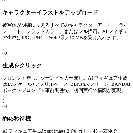
0
1
キャラクターイラストをアップロード
被写体が明確に見えるすべてのキャラクターアート — ライ
ンアート、フラットカラー、またはフル描画。AI フィギュ
ア生成はJPG、PNG、WebP最大10 MBを受け入れます。
2
0
2
生成をクリック
プロンプト無し、シーンピッカー無し。AI フィギュア生成
は1/7スケール+アクリルベース+ZBrushスクリーン+BANDAI
ボックスプロンプト事前調整で、初回実行で構図が実現。
3
0
3
約45秒待機
AI フィギュア生成はgpt-image-2で動作し、45～60秒で