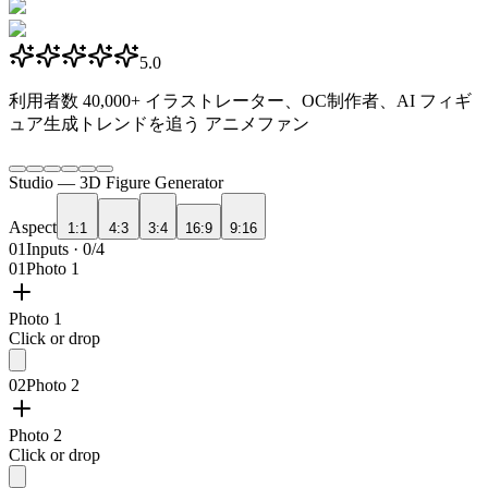
5.0
利用者数
40,000+
イラストレーター、OC制作者、AI フィギ
ュア生成トレンドを追う アニメファン
Studio —
3D Figure Generator
Aspect
1:1
4:3
3:4
16:9
9:16
01
Inputs · 0/4
01
Photo 1
Photo 1
Click or drop
02
Photo 2
Photo 2
Click or drop