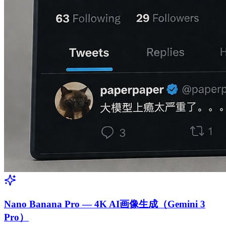
Nano Banana Pro — 4K AI画像生成（Gemini 3
Pro）