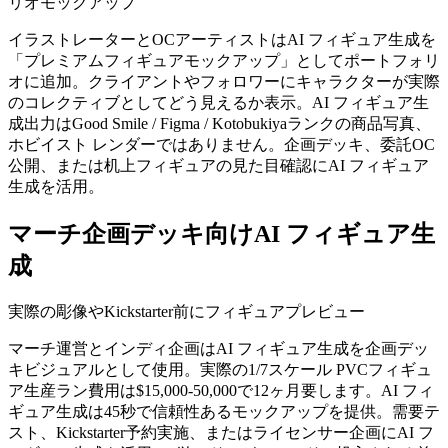
リオモックアップ
イラストレーターとOCアーティストはAI フィギュア生成を
「プレミアムフィギュアモックアップ」としてポートフォリ
オに追加。クライアントやフォロワーにキャラクターが実際
のコレクティブとしてどう見えるか表示。AI フィギュア生
成出力はGood Smile / Figma / Kotobukiyaランクの商品写真、
ホビイスト レンダーではありません。企画デッキ、委託OC
公開、または机上フィギュアの見た目確認にAI フィギュア
生成を活用。
マーチ企画デッキ向けAI フィギュア生
成
実際の彫像やKickstarter前にフィギュアプレビュー
マーチ運営とインディ企画はAI フィギュア生成を企画デッ
キビジュアルとして使用。実際の1/7スケール PVCフィギュ
ア生産ラン費用は$15,000-50,000で12ヶ月要します。AI フィ
ギュア生成は45秒で信頼性あるモックアップを提供。需要テ
スト、Kickstarter予約実施、またはライセンサー企画にAI フ