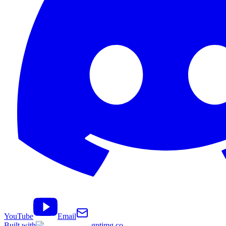
YouTube
Email
Built with
gptimg.co