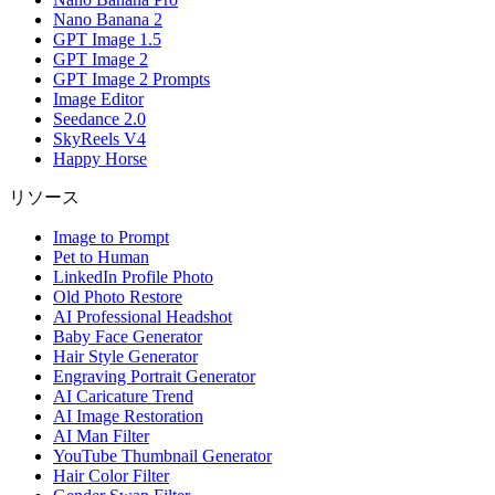
Nano Banana 2
GPT Image 1.5
GPT Image 2
GPT Image 2 Prompts
Image Editor
Seedance 2.0
SkyReels V4
Happy Horse
リソース
Image to Prompt
Pet to Human
LinkedIn Profile Photo
Old Photo Restore
AI Professional Headshot
Baby Face Generator
Hair Style Generator
Engraving Portrait Generator
AI Caricature Trend
AI Image Restoration
AI Man Filter
YouTube Thumbnail Generator
Hair Color Filter