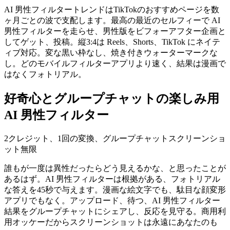
AI 男性フィルタートレンドはTikTokのおすすめページを数
ヶ月ごとの波で支配します。最高の最近のセルフィーで AI
男性フィルターを走らせ、男性版をビフォーアフター企画と
してゲット、投稿。縦3:4は Reels、Shorts、TikTok にネイテ
ィブ対応。変な黒い枠なし、焼き付きウォーターマークな
し。どのモバイルフィルターアプリより速く、結果は漫画で
はなくフォトリアル。
好奇心とグループチャットの楽しみ用
AI 男性フィルター
2クレジット、1回の変換、グループチャットスクリーンショ
ット無限
誰もが一度は異性だったらどう見えるかな、と思ったことが
あるはず。AI 男性フィルターは根拠がある、フォトリアル
な答えを45秒で与えます。漫画な絵文字でも、駄目な顔変形
アプリでもなく。アップロード、待つ、AI 男性フィルター
結果をグループチャットにシェアし、反応を見守る。商用利
用オッケーだからスクリーンショットは永遠にあなたのも