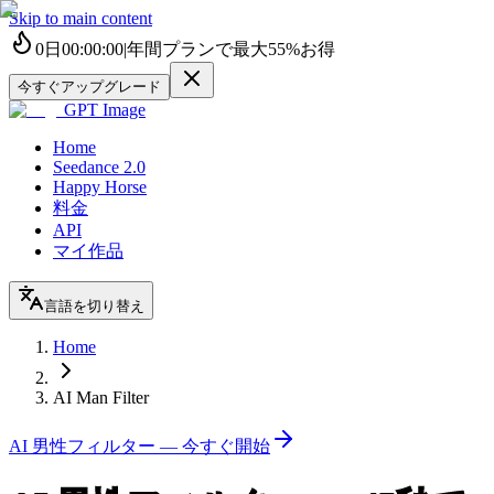
Skip to main content
0
日
00
:
00
:
00
|
年間プランで最大
55%
お得
今すぐアップグレード
GPT Image
Home
Seedance 2.0
Happy Horse
料金
API
マイ作品
言語を切り替え
Home
AI Man Filter
AI 男性フィルター — 今すぐ開始