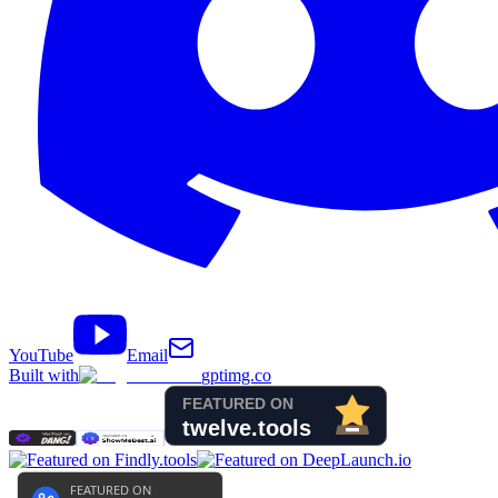
YouTube
Email
Built with
gptimg.co