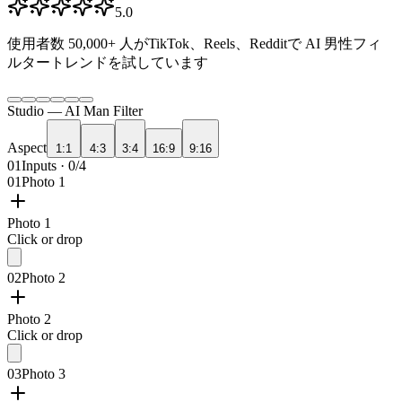
5.0
使用者数
50,000+
人がTikTok、Reels、Redditで AI 男性フィ
ルタートレンドを試しています
Studio —
AI Man Filter
Aspect
1:1
4:3
3:4
16:9
9:16
01
Inputs · 0/4
01
Photo 1
Photo 1
Click or drop
02
Photo 2
Photo 2
Click or drop
03
Photo 3