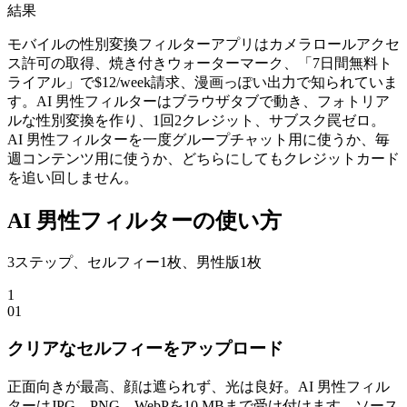
結果
モバイルの性別変換フィルターアプリはカメラロールアクセ
ス許可の取得、焼き付きウォーターマーク、「7日間無料ト
ライアル」で$12/week請求、漫画っぽい出力で知られていま
す。AI 男性フィルターはブラウザタブで動き、フォトリア
ルな性別変換を作り、1回2クレジット、サブスク罠ゼロ。
AI 男性フィルターを一度グループチャット用に使うか、毎
週コンテンツ用に使うか、どちらにしてもクレジットカード
を追い回しません。
AI 男性フィルターの使い方
3ステップ、セルフィー1枚、男性版1枚
1
0
1
クリアなセルフィーをアップロード
正面向きが最高、顔は遮られず、光は良好。AI 男性フィル
ターはJPG、PNG、WebPを10 MBまで受け付けます。ソース