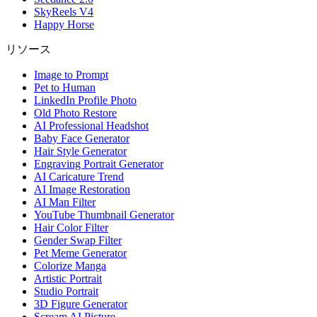
SkyReels V4
Happy Horse
リソース
Image to Prompt
Pet to Human
LinkedIn Profile Photo
Old Photo Restore
AI Professional Headshot
Baby Face Generator
Hair Style Generator
Engraving Portrait Generator
AI Caricature Trend
AI Image Restoration
AI Man Filter
YouTube Thumbnail Generator
Hair Color Filter
Gender Swap Filter
Pet Meme Generator
Colorize Manga
Artistic Portrait
Studio Portrait
3D Figure Generator
Scream AI Picture