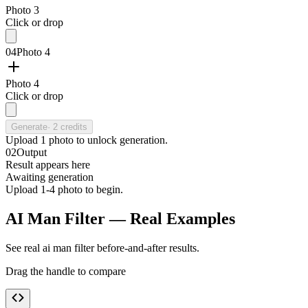
Photo 3
Click or drop
04
Photo 4
Photo 4
Click or drop
Generate
·
2
credits
Upload
1
photo
to unlock generation.
02
Output
Result appears here
Awaiting generation
Upload 1-4 photo to begin.
AI Man Filter — Real Examples
See real ai man filter before-and-after results.
Drag the handle to compare