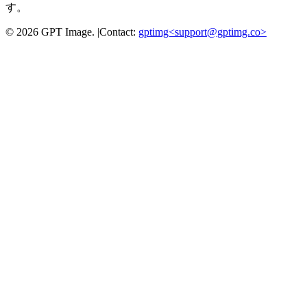
す。
©
2026
GPT Image
.
|
Contact:
gptimg<
support@gptimg.co
>