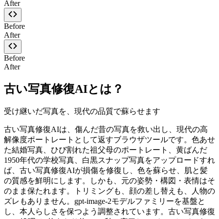
After
Before
After
Before
After
古い写真修復AIとは？
受け継いだ写真を、現代の品質で蘇らせます
古い写真修復AIは、傷んだ昔の写真を救い出し、現代の高
解像度ポートレートとして返すブラウザツールです。色あせ
た結婚写真、ひび割れた祖父母のポートレート、黄ばんだ
1950年代の学校写真、白黒スナップ写真をアップロードすれ
ば、古い写真修復AIが損傷を修復し、色を蘇らせ、肌と髪
の質感を鮮明にします。しかも、元の姿勢・構図・表情はそ
のまま保たれます。トリミングも、顔の差し替えも、人物の
ズレもありません。gpt-image-2モデルファミリーを基盤と
し、本人らしさを保つよう調整されています。古い写真修復