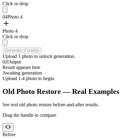
Click or drop
04
Photo 4
Photo 4
Click or drop
Generate
·
2
credits
Upload
1
photo
to unlock generation.
02
Output
Result appears here
Awaiting generation
Upload 1-4 photo to begin.
Old Photo Restore — Real Examples
See real old photo restore before-and-after results.
Drag the handle to compare
Before