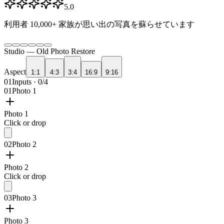
5.0
利用者
10,000+
家族が思い出の写真を蘇らせています
Studio —
Old Photo Restore
Aspect
1:1
4:3
3:4
16:9
9:16
01
Inputs · 0/4
01
Photo 1
Photo 1
Click or drop
02
Photo 2
Photo 2
Click or drop
03
Photo 3
Photo 3