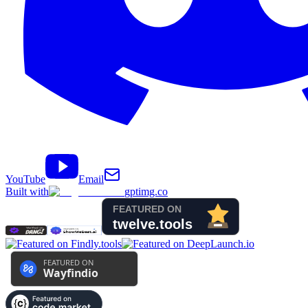
YouTube
Email
Built with
gptimg.co