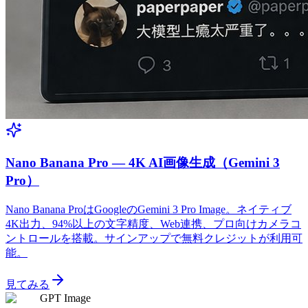
Nano Banana Pro — 4K AI画像生成（Gemini 3
Pro）
Nano Banana ProはGoogleのGemini 3 Pro Image。ネイティブ
4K出力、94%以上の文字精度、Web連携、プロ向けカメラコ
ントロールを搭載。サインアップで無料クレジットが利用可
能。
見てみる
GPT Image