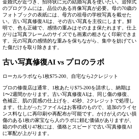
金婚式が近づき、招待状に元の結婚写真を使いたい。追悼式
のプログラムには、品位のある肖像写真が必要。母の70歳の
フォトブックの表紙には、母方の祖母の学校写真を載せた
い。古い写真修復AIは、その古い写真を主役にします。鮮
明で、色も正確で、感情の重みはそのまま保たれます。仕上
がりは写真フレームのサイズでも画素の粗さなく印刷できま
す。元の写真の感情的な重みを保ちながら、集中を妨げてい
た傷だけを取り除きます。
古い写真修復AI vs プロのラボ
ローカルラボなら1枚$75-200、自宅なら2クレジット
プロの修復店は通常、1枚あたり$75-200を請求し、納期は
1〜2週間かかります。古い写真修復AIは、同じ傷の修復、
色補正、肌の質感の仕上げを、45秒、2クレジットで処理し
ます。仕上がったファイルはお客様のもので、追加のライセ
ンス料なしに再印刷や再配布が可能です。かけがえのない損
傷のある1枚の家宝なら人のラボに頼む価値がありますが、
箱の中の残り47枚には、価格とスピードで古い写真修復AI
に軍配が上がります。