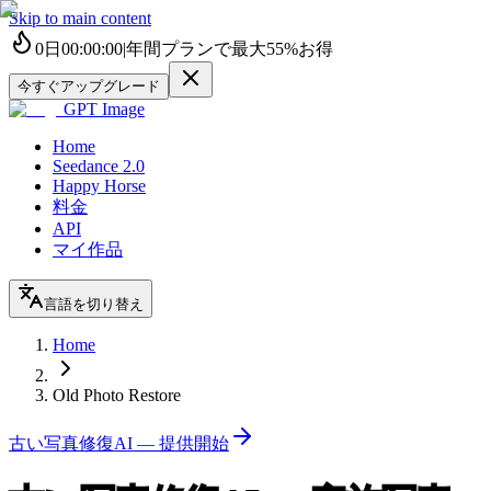
Skip to main content
0
日
00
:
00
:
00
|
年間プランで最大
55%
お得
今すぐアップグレード
GPT Image
Home
Seedance 2.0
Happy Horse
料金
API
マイ作品
言語を切り替え
Home
Old Photo Restore
古い写真修復AI — 提供開始