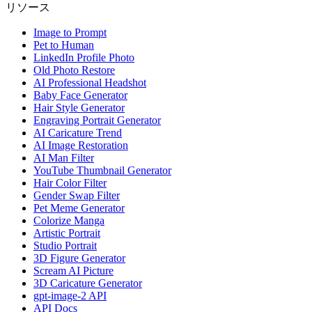
リソース
Image to Prompt
Pet to Human
LinkedIn Profile Photo
Old Photo Restore
AI Professional Headshot
Baby Face Generator
Hair Style Generator
Engraving Portrait Generator
AI Caricature Trend
AI Image Restoration
AI Man Filter
YouTube Thumbnail Generator
Hair Color Filter
Gender Swap Filter
Pet Meme Generator
Colorize Manga
Artistic Portrait
Studio Portrait
3D Figure Generator
Scream AI Picture
3D Caricature Generator
gpt-image-2 API
API Docs