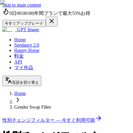
Skip to main content
0
日
00
:
00
:
00
|
年間プランで最大
55%
お得
今すぐアップグレード
GPT Image
Home
Seedance 2.0
Happy Horse
料金
API
マイ作品
言語を切り替え
Home
Gender Swap Filter
性別チェンジフィルター — 今すぐ利用可能