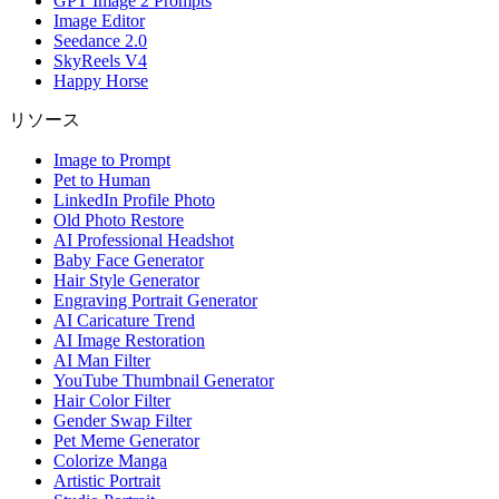
GPT Image 2 Prompts
Image Editor
Seedance 2.0
SkyReels V4
Happy Horse
リソース
Image to Prompt
Pet to Human
LinkedIn Profile Photo
Old Photo Restore
AI Professional Headshot
Baby Face Generator
Hair Style Generator
Engraving Portrait Generator
AI Caricature Trend
AI Image Restoration
AI Man Filter
YouTube Thumbnail Generator
Hair Color Filter
Gender Swap Filter
Pet Meme Generator
Colorize Manga
Artistic Portrait