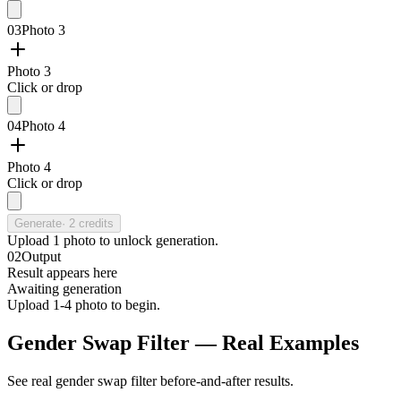
03
Photo 3
Photo 3
Click or drop
04
Photo 4
Photo 4
Click or drop
Generate
·
2
credits
Upload
1
photo
to unlock generation.
02
Output
Result appears here
Awaiting generation
Upload 1-4 photo to begin.
Gender Swap Filter — Real Examples
See real gender swap filter before-and-after results.