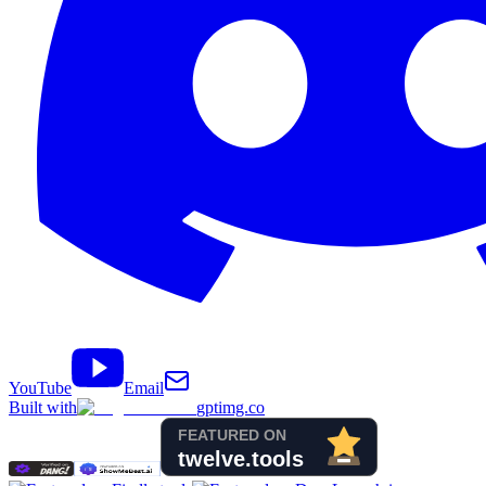
YouTube
Email
Built with
gptimg.co