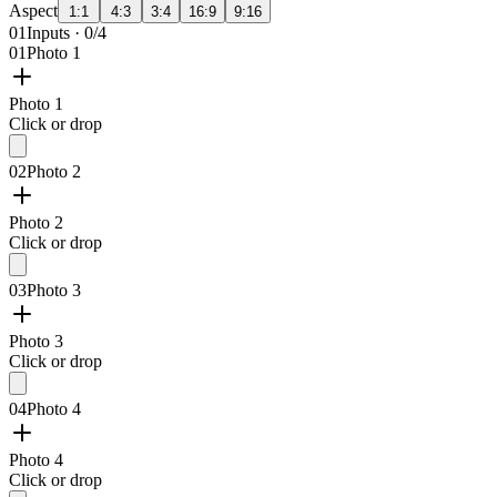
Aspect
1:1
4:3
3:4
16:9
9:16
01
Inputs · 0/4
01
Photo 1
Photo 1
Click or drop
02
Photo 2
Photo 2
Click or drop
03
Photo 3
Photo 3
Click or drop
04
Photo 4
Photo 4
Click or drop