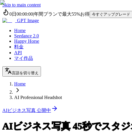
Skip to main content
0
日
00
:
00
:
00
|
年間プランで最大
55%
お得
今すぐアップグレード
GPT Image
Home
Seedance 2.0
Happy Horse
料金
API
マイ作品
言語を切り替え
Home
AI Professional Headshot
AIビジネス写真 公開中
AIビジネス写真 45秒でスタ