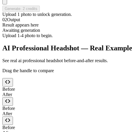
Generate
·
2
credits
Upload
1
photo
to unlock generation.
02
Output
Result appears here
Awaiting generation
Upload 1-4 photo to begin.
AI Professional Headshot — Real Example
See real ai professional headshot before-and-after results.
Drag the handle to compare
Before
After
Before
After
Before