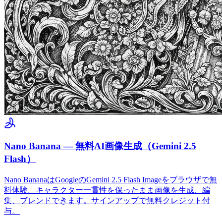
Nano Banana — 無料AI画像生成（Gemini 2.5
Flash）
Nano BananaはGoogleのGemini 2.5 Flash Imageをブラウザで無
料体験。キャラクター一貫性を保ったまま画像を生成、編
集、ブレンドできます。サインアップで無料クレジット付
与。