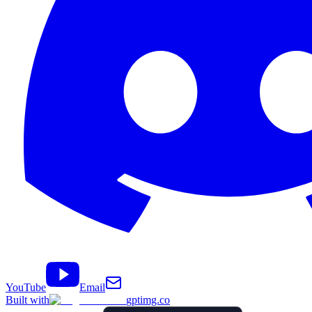
YouTube
Email
Built with
gptimg.co