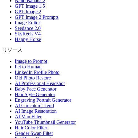
Nano Banana 2
GPT Image 1.5
GPT Image 2
GPT Image 2 Prompts
Image Editor
Seedance 2.0
SkyReels V4
Happy Horse
リソース
Image to Prompt
Pet to Human
LinkedIn Profile Photo
Old Photo Restore
AI Professional Headshot
Baby Face Generator
Hair Style Generator
Engraving Portrait Generator
AI Caricature Trend
AI Image Restoration
AI Man Filter
YouTube Thumbnail Generator
Hair Color Filter
Gender Swap Filter