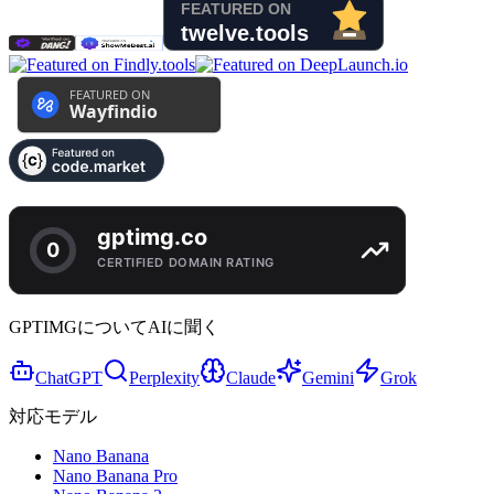
GPTIMGについてAIに聞く
ChatGPT
Perplexity
Claude
Gemini
Grok
対応モデル
Nano Banana
Nano Banana Pro