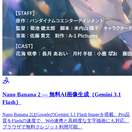
Nano Banana 2 — 無料AI画像生成（Gemini 3.1
Flash）
Nano Banana 2はGoogleのGemini 3.1 Flash Imageを搭載。Pro品
質をFlashの速度で、Web連携と高精度な文字描画にも対応。
ブラウザで無料クレジット利用可能。