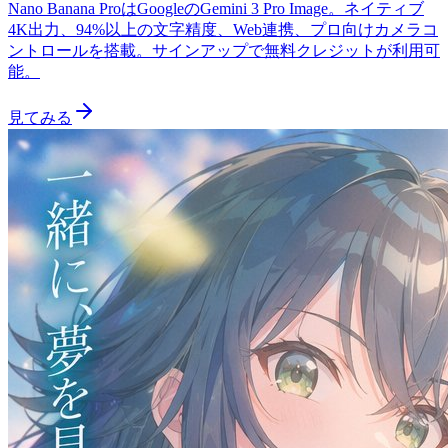
Nano Banana ProはGoogleのGemini 3 Pro Image。ネイティブ
4K出力、94%以上の文字精度、Web連携、プロ向けカメラコ
ントロールを搭載。サインアップで無料クレジットが利用可
能。
見てみる