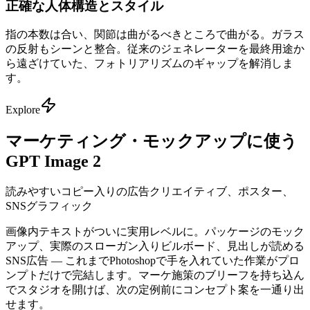
正確な人体構造とスタイル
指の本数は合い、関節は曲がるべきところで曲がる。ガラス
の反射もシーンと整合。従来のジェネレーターを最終用途か
ら遠ざけていた、フォトリアリズムのギャップを解消しま
す。
Explore
マーケティング・モックアップに使う
GPT Image 2
読みやすいコピー入りの広告クリエイティブ、ポスター、
SNSグラフィック
画像内テキストがついに実用レベルに。パッケージのモック
アップ、実際のスローガン入りビルボード、見出しが読める
SNS広告 — これまでPhotoshopで手を入れていた作業がプロ
ンプトだけで完結します。マーケ施策のブリーフを持ち込ん
でスタジオを開けば、次の定例前にコンセプト案を一通り出
せます。