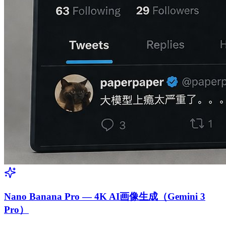
Nano Banana Pro — 4K AI画像生成（Gemini 3
Pro）