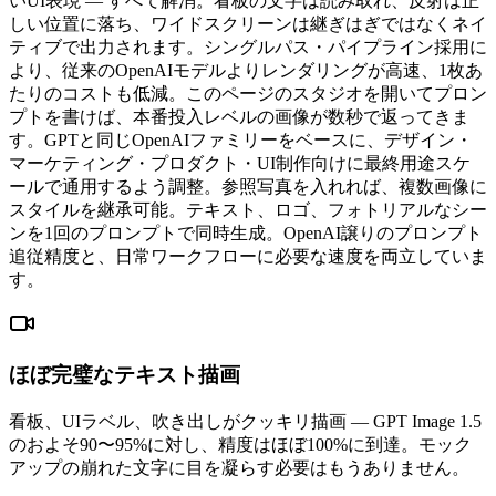
いUI表現 — すべて解消。看板の文字は読み取れ、反射は正
しい位置に落ち、ワイドスクリーンは継ぎはぎではなくネイ
ティブで出力されます。シングルパス・パイプライン採用に
より、従来のOpenAIモデルよりレンダリングが高速、1枚あ
たりのコストも低減。このページのスタジオを開いてプロン
プトを書けば、本番投入レベルの画像が数秒で返ってきま
す。GPTと同じOpenAIファミリーをベースに、デザイン・
マーケティング・プロダクト・UI制作向けに最終用途スケ
ールで通用するよう調整。参照写真を入れれば、複数画像に
スタイルを継承可能。テキスト、ロゴ、フォトリアルなシー
ンを1回のプロンプトで同時生成。OpenAI譲りのプロンプト
追従精度と、日常ワークフローに必要な速度を両立していま
す。
ほぼ完璧なテキスト描画
看板、UIラベル、吹き出しがクッキリ描画 — GPT Image 1.5
のおよそ90〜95%に対し、精度はほぼ100%に到達。モック
アップの崩れた文字に目を凝らす必要はもうありません。