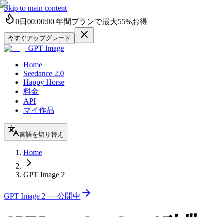
Skip to main content
0
日
00
:
00
:
00
|
年間プランで最大
55%
お得
今すぐアップグレード
GPT Image
Home
Seedance 2.0
Happy Horse
料金
API
マイ作品
言語を切り替え
Home
GPT Image 2
GPT Image 2 — 公開中