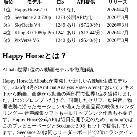
順位
モデル
Elo
API提供
リリース
1位
HappyHorse-1.0
1333
なし
2026年4月
2位
Seedance 2.0 720p
1273
公開APIなし
2026年3月
3位
SkyReels V4
1245
あり（$7.20/分）
2026年3月
4位
Kling 3.0 1080p Pro
1241
あり（$13.44/分）
2026年2月
5位
PixVerse V6
1240
あり（$5.40/分）
2026年3月
Happy Horseとは？
Alibaba世界1位のAI動画モデルを徹底解説
Happy HorseはAlibabaが開発した新しいAI動画生成モデル
で、2026年4月のArtificial Analysis Video Arenaにおいてテキス
トから動画、画像から動画の両部門で世界1位を獲得しまし
た。1つのプロンプトだけで、同期したセリフ、効果音、物
理法則に沿ったモーションを備えた映画品質の映像をレンダ
リング — 音声編集ソフトも手動リップシンク作業も不要で
す。Happy Horse公式APIは近日公開予定のため、gptimgでは
このプレビューページとSeedance 2.0をセットで提供してい
ます。Seedance 2.0は同じリーダーボードで2位にランクイン