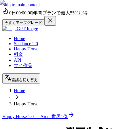
Skip to main content
0
日
00
:
00
:
00
|
年間プランで最大
55%
お得
今すぐアップグレード
GPT Image
Home
Seedance 2.0
Happy Horse
料金
API
マイ作品
言語を切り替え
Home
Happy Horse
Happy Horse 1.0 — Arena世界1位