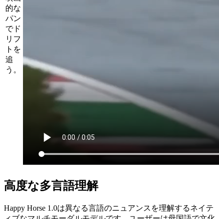
的な
パン
でド
リフ
トを
追
う。
高度な多言語理解
Happy Horse 1.0は異なる言語のニュアンスを理解するネイテ
ィブなマルチモーダルモデルです。ユーザーは母国語で文化