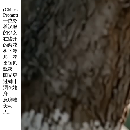
(Chinese
Prompt)
一位身
着汉服
的少女
在盛开
的梨花
树下漫
步，花
瓣随风
飘落，
阳光穿
过树叶
洒在她
身上，
意境唯
美动
人。