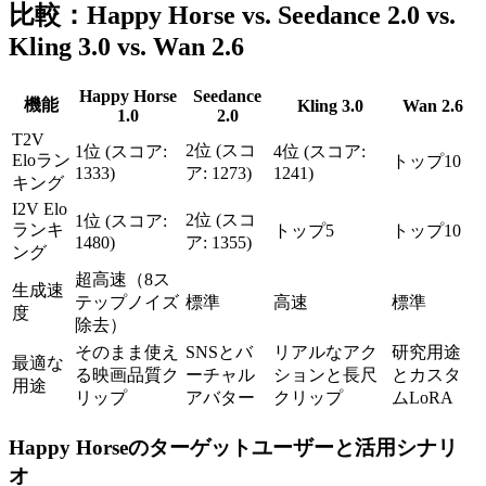
比較：Happy Horse vs. Seedance 2.0 vs.
Kling 3.0 vs. Wan 2.6
Happy Horse
Seedance
機能
Kling 3.0
Wan 2.6
1.0
2.0
T2V
2位 (スコ
1位 (スコア:
4位 (スコア:
Eloラン
トップ10
1333)
ア: 1273)
1241)
キング
I2V Elo
2位 (スコ
1位 (スコア:
ランキ
トップ5
トップ10
1480)
ア: 1355)
ング
超高速（8ス
生成速
テップノイズ
標準
高速
標準
度
除去）
そのまま使え
SNSとバ
リアルなアク
研究用途
最適な
る映画品質ク
ーチャル
ションと長尺
とカスタ
用途
リップ
アバター
クリップ
ムLoRA
Happy Horseのターゲットユーザーと活用シナリ
オ