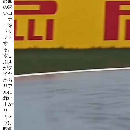
路面
の鋭
いコ
ーナ
ーを
ドリ
フト
す
る。
水し
ぶき
がタ
イヤ
から
リア
ルに
舞い
上が
り、
カメ
ラは
映画