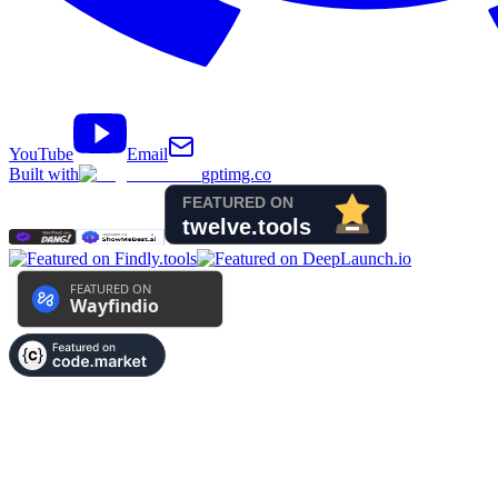
YouTube
Email
Built with
gptimg.co