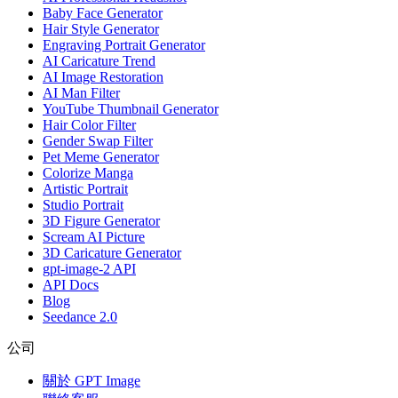
Baby Face Generator
Hair Style Generator
Engraving Portrait Generator
AI Caricature Trend
AI Image Restoration
AI Man Filter
YouTube Thumbnail Generator
Hair Color Filter
Gender Swap Filter
Pet Meme Generator
Colorize Manga
Artistic Portrait
Studio Portrait
3D Figure Generator
Scream AI Picture
3D Caricature Generator
gpt-image-2 API
API Docs
Blog
Seedance 2.0
公司
關於 GPT Image