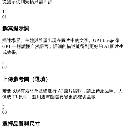
從提示詞到完稿只需四步
1
0
1
撰寫提示詞
描述場景、主體與希望出現在圖片中的文字。GPT Image 像
GPT 一樣讀懂自然語言，詳細的描述能得到更好的 AI 圖片生
成效果。
2
0
2
上傳參考圖（選填）
若要以現有素材為基礎進行 AI 圖片編輯，請上傳產品照、人
像或 UI 原型，並用遮罩圈選要變更的確切區域。
3
0
3
選擇品質與尺寸