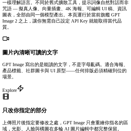
一樣理解語言。不同於舊式擴散工具，提示詞像自然對話而非
咒語 — 擬真人像、向量插畫、4K 海報、可編輯 UI 稿、資訊
圖表，全部由同一個模型產出。本頁運行於當前旗艦 GPT
Image 2 之上，讓你無需自己設定 API Key 就能取得當代品
質。
圖片內清晰可讀的文字
GPT Image 寫出的是能讀的文字，不是字母亂碼。適合海報、
產品標籤、社群圖卡與 UI 原型——任何排版必須精確到位的
場景。
Explore
只改你指定的部分
上傳照片後指定要修改之處，GPT Image 只會重繪你指名的區
域，光影、人臉與構圖在多輪 AI 圖片編輯中都完整保留。