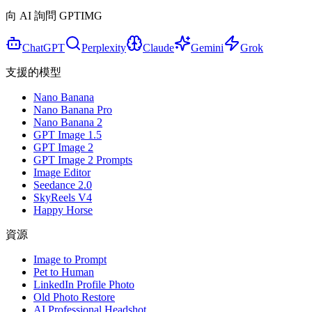
向 AI 詢問 GPTIMG
ChatGPT
Perplexity
Claude
Gemini
Grok
支援的模型
Nano Banana
Nano Banana Pro
Nano Banana 2
GPT Image 1.5
GPT Image 2
GPT Image 2 Prompts
Image Editor
Seedance 2.0
SkyReels V4
Happy Horse
資源
Image to Prompt
Pet to Human
LinkedIn Profile Photo
Old Photo Restore
AI Professional Headshot