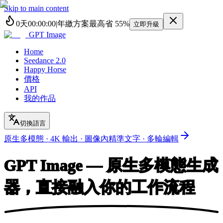
Skip to main content
0
天
00
:
00
:
00
|
年繳方案最高省
55%
立即升級
GPT Image
Home
Seedance 2.0
Happy Horse
價格
API
我的作品
切換語言
原生多模態 · 4K 輸出 · 圖像內精準文字 · 多輪編輯
GPT Image
— 原生多模態生成
器，直接融入你的工作流程