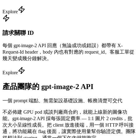
Explore
請求關聯 ID
每個 gpt-image-2 API 回應（無論成功或錯誤）都帶有 X-
Request-Id header，body 內也有對應的 request_id。客服工單從
幾天變成幾分鐘解決。
Explore
產品團隊的 gpt-image-2 API
一個 prompt 端點、無需架設基礎設施、帳務清楚可交代
不必佈建 GPU pod 或談判廠商合約，就能上線新的圖像功
能。gpt-image-2 API 採每張固定費率 — 1:1 圖片 2 credits，批
次大小呈線性成長。把 client 放進後端，用一個 HTTP 呼叫接
通，將功能藏在 flag 後面，讓實際使用量幫你驗證定價。團隊
從想法到 staging，通常一個下午內就能跑完。