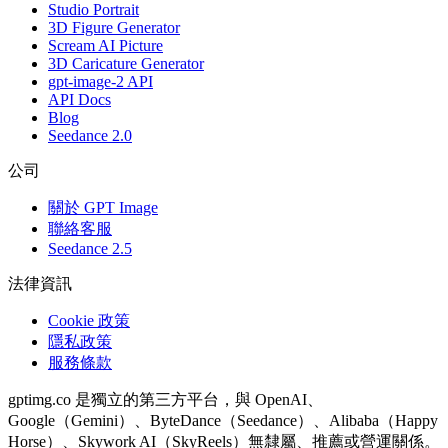
Studio Portrait
3D Figure Generator
Scream AI Picture
3D Caricature Generator
gpt-image-2 API
API Docs
Blog
Seedance 2.0
公司
關於 GPT Image
聯絡客服
Seedance 2.5
法律資訊
Cookie 政策
隱私政策
服務條款
gptimg.co 是獨立的第三方平台，與 OpenAI、
Google（Gemini）、ByteDance（Seedance）、Alibaba（Happy
Horse）、Skywork AI（SkyReels）無隸屬、推薦或營運關係。