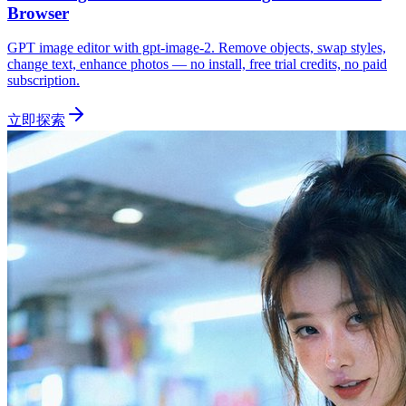
Browser
GPT image editor with gpt-image-2. Remove objects, swap styles,
change text, enhance photos — no install, free trial credits, no paid
subscription.
立即探索