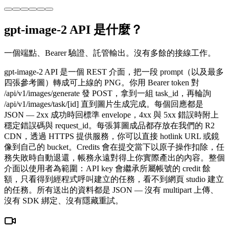
gpt-image-2 API 是什麼？
一個端點、Bearer 驗證、託管輸出。沒有多餘的接線工作。
gpt-image-2 API 是一個 REST 介面，把一段 prompt（以及最多
四張參考圖）轉成可上線的 PNG。你用 Bearer token 對
/api/v1/images/generate 發 POST，拿到一組 task_id，再輪詢
/api/v1/images/task/[id] 直到圖片生成完成。每個回應都是
JSON — 2xx 成功時回標準 envelope，4xx 與 5xx 錯誤時附上
穩定錯誤碼與 request_id。每張算圖成品都存放在我們的 R2
CDN，透過 HTTPS 提供服務，你可以直接 hotlink URL 或鏡
像到自己的 bucket。Credits 會在提交當下以原子操作扣除，任
務失敗時自動退還，帳務永遠對得上你實際產出的內容。整個
介面以使用者為範圍：API key 會繼承所屬帳號的 credit 餘
額，只看得到經程式呼叫建立的任務，看不到網頁 studio 建立
的任務。所有送出的資料都是 JSON — 沒有 multipart 上傳、
沒有 SDK 綁定、沒有隱藏重試。