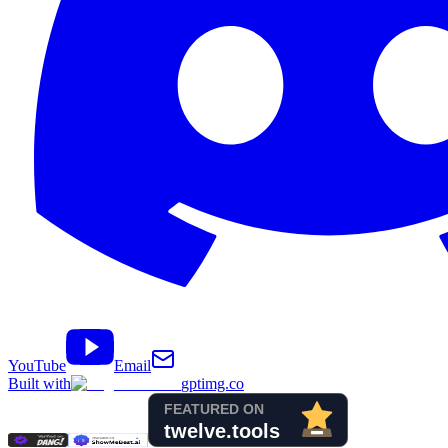
YouTube
Email
Built with
gptimg.co