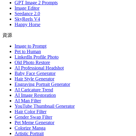
GPT Image 2 Prompts
Image Editor
Seedance 2.0
SkyReels V4
Happy Horse
資源
Image to Prompt
Pet to Human
LinkedIn Profile Photo
Old Photo Restore
AI Professional Headshot
Baby Face Generator
Hair Style Generator
Engraving Portrait Generator
AI Caricature Trend
AI Image Restoration
AI Man Filter
YouTube Thumbnail Generator
Hair Color Filter
Gender Swap Filter
Pet Meme Generator
Colorize Manga
Artistic Portrait