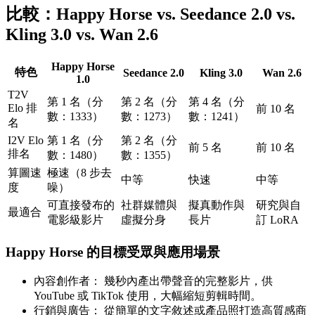
比較：Happy Horse vs. Seedance 2.0 vs.
Kling 3.0 vs. Wan 2.6
Happy Horse
特色
Seedance 2.0
Kling 3.0
Wan 2.6
1.0
T2V
第 1 名（分
第 2 名（分
第 4 名（分
Elo 排
前 10 名
數：1333）
數：1273）
數：1241）
名
I2V Elo
第 1 名（分
第 2 名（分
前 5 名
前 10 名
排名
數：1480）
數：1355）
算圖速
極速（8 步去
中等
快速
中等
度
噪）
可直接發布的
社群媒體與
擬真動作與
研究與自
最適合
電影級影片
虛擬分身
長片
訂 LoRA
Happy Horse 的目標受眾與應用場景
內容創作者：
幾秒內產出帶聲音的完整影片，供
YouTube 或 TikTok 使用，大幅縮短剪輯時間。
行銷與廣告：
從簡單的文字敘述或產品照打造高質感商