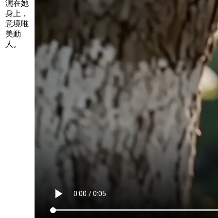
灑在她
身上，
意境唯
美動
人。