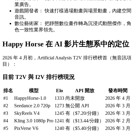
業廣告。
遊戲開發者：
快速打樣過場動畫與場景動畫，內建空間
音訊。
數位藝術家：
把靜態數位畫作轉為沉浸式動態傑作，角
色一致性業界領先。
Happy Horse 在 AI 影片生態系中的定位
2026 年 4 月初，Artificial Analysis T2V 排行榜榜首（無音訊項
目）：
目前 T2V 與 I2V 排行榜現況
排名
模型
Elo
API 開放
發布時間
#1
HappyHorse-1.0
1333
尚未開放
2026 年 4 月
#2
Seedance 2.0 720p
1273
無公開 API
2026 年 3 月
#3
SkyReels V4
1245
有（$7.20/分鐘）
2026 年 3 月
#4
Kling 3.0 1080p Pro
1241
有（$13.44/分鐘）
2026 年 2 月
#5
PixVerse V6
1240
有（$5.40/分鐘）
2026 年 3 月