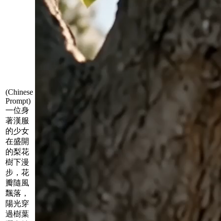
(Chinese
Prompt)
一位身
著漢服
的少女
在盛開
的梨花
樹下漫
步，花
瓣隨風
飄落，
陽光穿
過樹葉