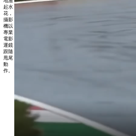
地激
起水
花，
攝影
機以
專業
電影
運鏡
跟隨
甩尾
動
作。