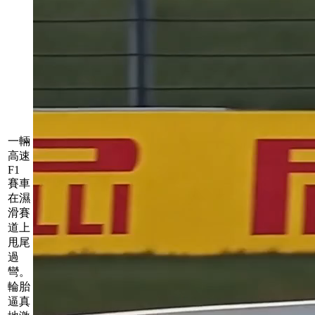
一輛
高速
F1
賽車
在濕
滑賽
道上
甩尾
過
彎。
輪胎
逼真