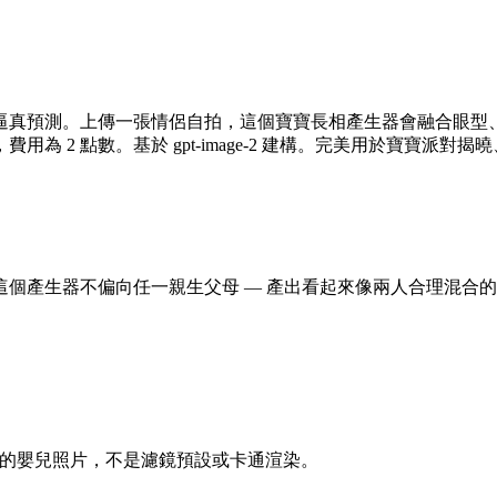
真預測。上傳一張情侶自拍，這個寶寶長相產生器會融合眼型、
費用為 2 點數。基於 gpt-image-2 建構。完美用於寶寶派
個產生器不偏向任一親生父母 — 產出看起來像兩人合理混合
真實感的嬰兒照片，不是濾鏡預設或卡通渲染。