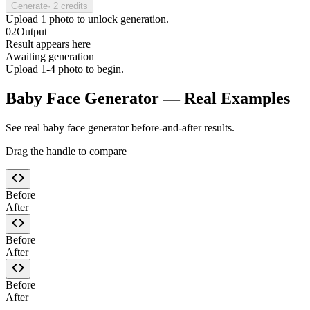
Generate
·
2
credits
Upload
1
photo
to unlock generation.
02
Output
Result appears here
Awaiting generation
Upload 1-4 photo to begin.
Baby Face Generator — Real Examples
See real baby face generator before-and-after results.
Drag the handle to compare
Before
After
Before
After
Before
After