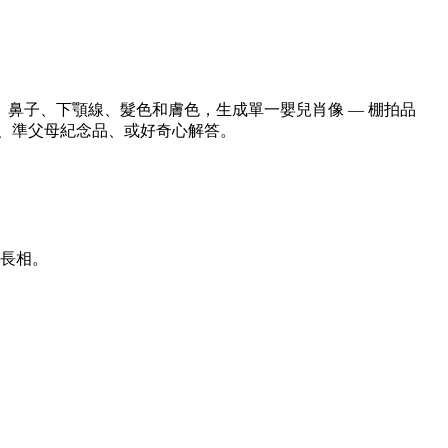
鼻子、下顎線、髮色和膚色，生成單一嬰兒肖像 — 棚拍品
對揭曉、準父母紀念品、或好奇心解答。
的長相。