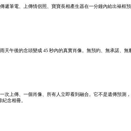
。傳遞筆電、上傳情侶照、寶寶長相產生器在一分鐘內給出裱框
把雨天午後的念頭變成 45 秒內的真實肖像。無預約、無承諾、
 一次上傳、一個肖像、所有人立即看到融合。它不是遺傳預測
排紀念相冊。