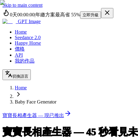
Skip to main content
0
天
00
:
00
:
00
|
年繳方案最高省
55%
立即升級
GPT Image
Home
Seedance 2.0
Happy Horse
價格
API
我的作品
切換語言
Home
Baby Face Generator
寶寶長相產生器 — 現已推出
寶寶長相產生器 —
45 秒看見