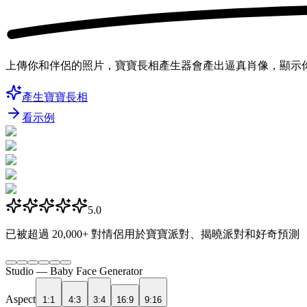
上傳你和伴侶的照片，寶寶長相產生器會產出逼真肖像，顯示你
產生寶寶長相
看示例
5.0
已被超過
20,000+
對情侶用於寶寶派對、揭曉派對和好奇預測
Studio —
Baby Face Generator
Aspect
1:1
4:3
3:4
16:9
9:16