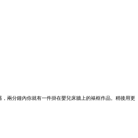
產生器，兩分鐘內你就有一件掛在嬰兒床牆上的裱框作品。稍後用更