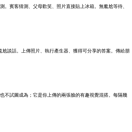
預測。賓客猜測、父母歡笑、照片直接貼上冰箱。無尷尬等待、
無尷尬談話。上傳照片、執行產生器、獲得可分享的答案。傳給朋
，也不試圖成為；它是你上傳的兩張臉的有趣視覺混搭。每隔幾