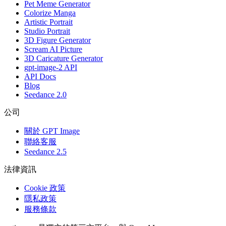
Pet Meme Generator
Colorize Manga
Artistic Portrait
Studio Portrait
3D Figure Generator
Scream AI Picture
3D Caricature Generator
gpt-image-2 API
API Docs
Blog
Seedance 2.0
公司
關於 GPT Image
聯絡客服
Seedance 2.5
法律資訊
Cookie 政策
隱私政策
服務條款