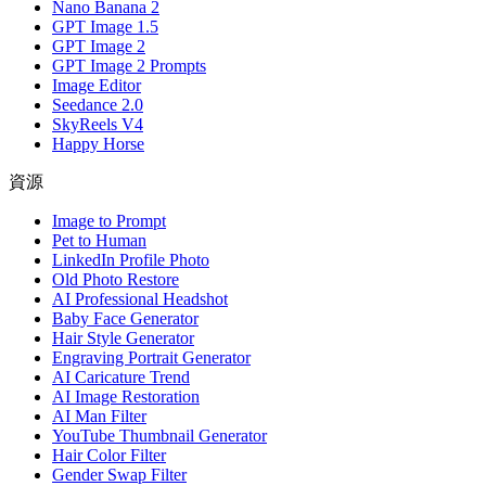
Nano Banana 2
GPT Image 1.5
GPT Image 2
GPT Image 2 Prompts
Image Editor
Seedance 2.0
SkyReels V4
Happy Horse
資源
Image to Prompt
Pet to Human
LinkedIn Profile Photo
Old Photo Restore
AI Professional Headshot
Baby Face Generator
Hair Style Generator
Engraving Portrait Generator
AI Caricature Trend
AI Image Restoration
AI Man Filter
YouTube Thumbnail Generator
Hair Color Filter
Gender Swap Filter