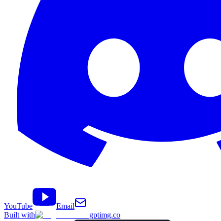
YouTube
Email
Built with
gptimg.co