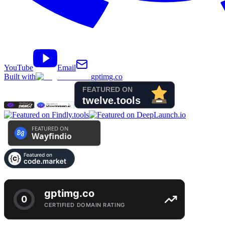
YouTube
Email
Built with
gptimg.co