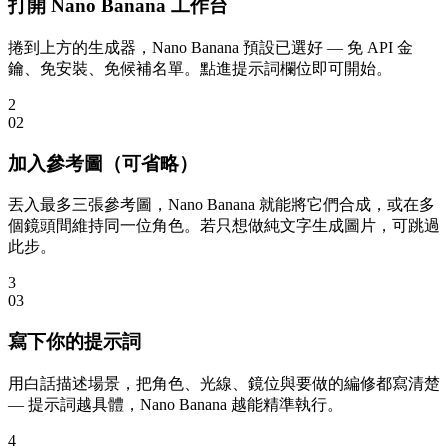
打開 Nano Banana 工作台
捲到上方的生成器，Nano Banana 預設已選好 — 免 API 金
鑰、免安裝、免候補名單。點進提示詞欄位即可開始。
2
0
2
加入參考圖（可省略）
丟入最多三張參考圖，Nano Banana 就能將它們合成，或在多
個鏡頭間維持同一位角色。若只想做純文字生成圖片，可跳過
此步。
3
0
3
寫下你的提示詞
用白話描述場景，把角色、光線、鏡位與要做的編修都寫清楚
— 提示詞越具體，Nano Banana 越能精準執行。
4