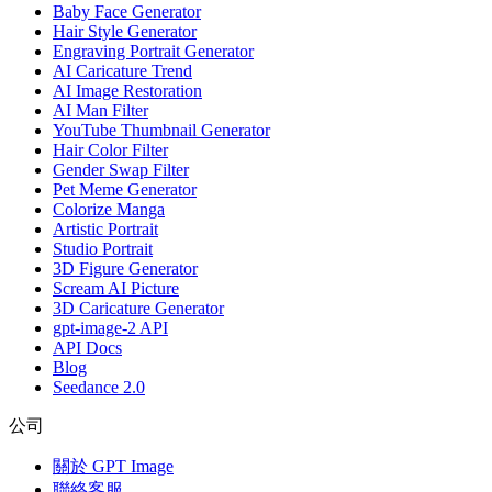
Baby Face Generator
Hair Style Generator
Engraving Portrait Generator
AI Caricature Trend
AI Image Restoration
AI Man Filter
YouTube Thumbnail Generator
Hair Color Filter
Gender Swap Filter
Pet Meme Generator
Colorize Manga
Artistic Portrait
Studio Portrait
3D Figure Generator
Scream AI Picture
3D Caricature Generator
gpt-image-2 API
API Docs
Blog
Seedance 2.0
公司
關於 GPT Image
聯絡客服