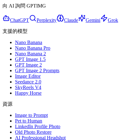
向 AI 詢問 GPTIMG
ChatGPT
Perplexity
Claude
Gemini
Grok
支援的模型
Nano Banana
Nano Banana Pro
Nano Banana 2
GPT Image 1.5
GPT Image 2
GPT Image 2 Prompts
Image Editor
Seedance 2.0
SkyReels V4
Happy Horse
資源
Image to Prompt
Pet to Human
LinkedIn Profile Photo
Old Photo Restore
AI Professional Headshot