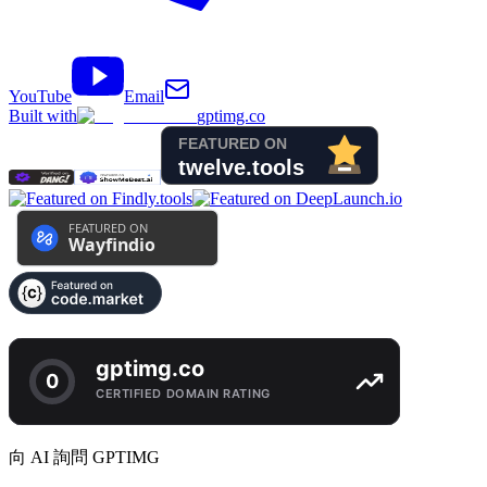
YouTube
Email
Built with
gptimg.co
向 AI 詢問 GPTIMG