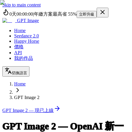
Skip to main content
0
天
00
:
00
:
00
|
年繳方案最高省
55%
立即升級
GPT Image
Home
Seedance 2.0
Happy Horse
價格
API
我的作品
切換語言
Home
GPT Image 2
GPT Image 2 — 現已上線
GPT Image 2 —
OpenAI 新一