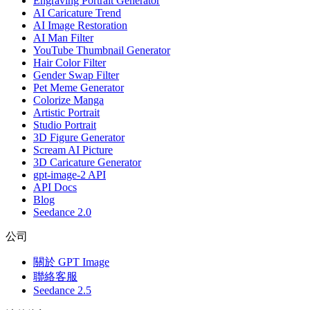
Engraving Portrait Generator
AI Caricature Trend
AI Image Restoration
AI Man Filter
YouTube Thumbnail Generator
Hair Color Filter
Gender Swap Filter
Pet Meme Generator
Colorize Manga
Artistic Portrait
Studio Portrait
3D Figure Generator
Scream AI Picture
3D Caricature Generator
gpt-image-2 API
API Docs
Blog
Seedance 2.0
公司
關於 GPT Image
聯絡客服
Seedance 2.5