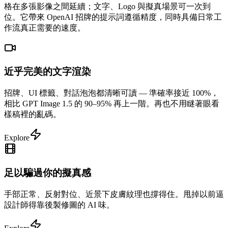
格在多張影像之間延續；文字、Logo 與擬真場景可一次到
位。它帶來 OpenAI 招牌的提示詞遵循精度，同時具備日常工
作流真正需要的速度。
近乎完美的文字渲染
招牌、UI 標籤、對話泡泡都清晰可讀 — 準確率接近 100%，
相比 GPT Image 1.5 的 90–95% 再上一階。再也不用瞇著眼看
樣稿裡的亂碼。
Explore
足以騙過你的擬真感
手部正常、反射對位、近景下皮膚紋理也撐得住。甩掉以前逼
設計師得靠後製修圖的 AI 味。