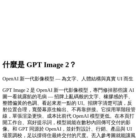
什麼是 GPT Image 2？
OpenAI 新一代影像模型 — 為文字、人體結構與真實 UI 而生
GPT Image 2 是 OpenAI 新一代影像模型，專門修掉那些讓 AI
圖一看就露餡的毛病 — 招牌上亂碼般的文字、橡膠感的手、
整體偏黃的色調、看起來差一點的 UI。招牌字清楚可讀，反
射位置合理，寬螢幕原生輸出、不再靠拼接。它採用單階段管
線，單張渲染更快、成本比前代 OpenAI 模型更低。在本頁打
開工作台、寫好提示詞，模型就能在數秒內回傳可交付的影
像。和 GPT 同源於 OpenAI，並針對設計、行銷、產品與 UI
場景調校，足以撐得住最終交付的尺度。丟入參考圖就能讓風