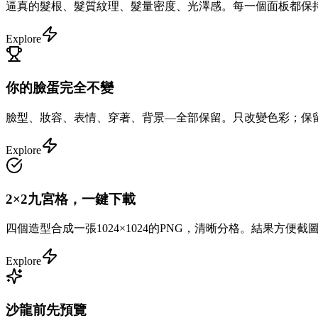
逼真的髮根、髮質紋理、髮量密度、光澤感。每一個面板都保
Explore
你的臉蛋完全不變
臉型、妝容、表情、穿著、背景—全部保留。只改變色彩；保
Explore
2×2九宮格，一鍵下載
四個造型合成一張1024×1024的PNG，清晰分格。結果方便
Explore
沙龍前先預覽