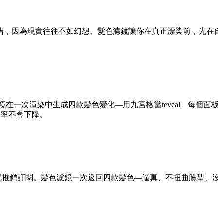
錯，因為現實往往不如幻想。髮色濾鏡讓你在真正漂染前，先在
髮色濾鏡在一次渲染中生成四款髮色變化—用九宮格當reveal、每
看率不會下降。
次就推銷訂閱。髮色濾鏡一次返回四款髮色—逼真、不扭曲臉型、