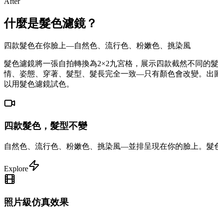
After
什麼是髮色濾鏡？
四款髮色在你臉上—自然色、流行色、粉嫩色、挑染風
髮色濾鏡將一張自拍轉換為2×2九宮格，展示四款截然不同
情、姿態、穿著、髮型、髮長完全一致—只有顏色會改變。出圖時間
以用髮色濾鏡試色。
四款髮色，髮型不變
自然色、流行色、粉嫩色、挑染風—並排呈現在你的臉上。髮
Explore
照片級仿真效果