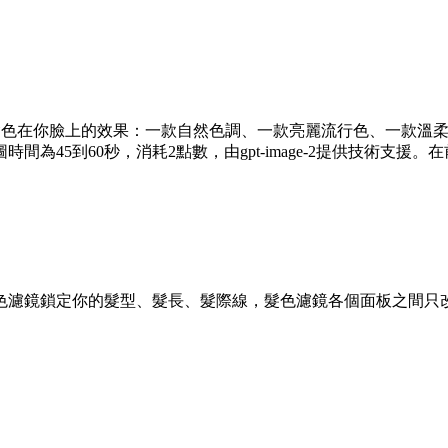
的髮色在你臉上的效果：一款自然色調、一款亮麗流行色、一款溫
為45到60秒，消耗2點數，由gpt-image-2提供技術支
色濾鏡鎖定你的髮型、髮長、髮際線，髮色濾鏡各個面板之間只