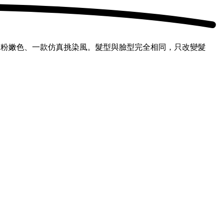
柔粉嫩色、一款仿真挑染風。髮型與臉型完全相同，只改變髮