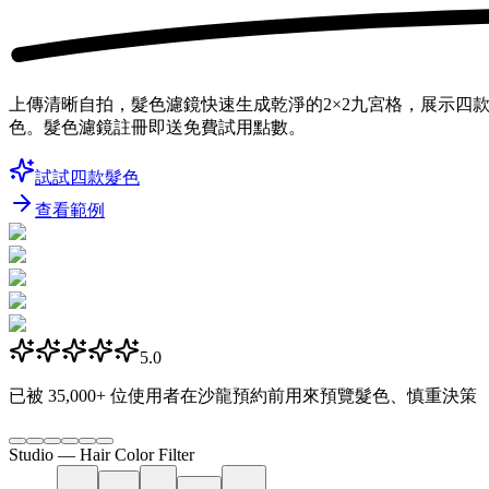
上傳清晰自拍，髮色濾鏡快速生成乾淨的2×2九宮格，展示
色。髮色濾鏡註冊即送免費試用點數。
試試四款髮色
查看範例
5.0
已被
35,000+
位使用者在沙龍預約前用來預覽髮色、慎重決策
Studio —
Hair Color Filter