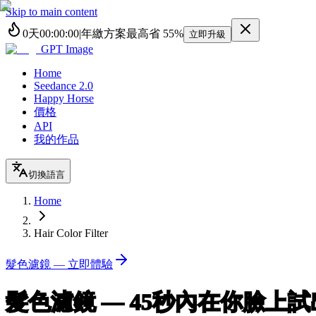
Skip to main content
0
天
00
:
00
:
00
|
年繳方案最高省
55%
立即升級
GPT Image
Home
Seedance 2.0
Happy Horse
價格
API
我的作品
切換語言
Home
Hair Color Filter
髮色濾鏡 — 立即體驗
髮色濾鏡
— 45秒內在你臉上