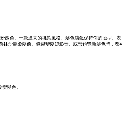
柔粉嫩色、一款逼真的挑染風格。髮色濾鏡保持你的臉型、表
援。在前往沙龍染髮前、錄製變髮短影音、或想預覽新髮色時，都可
改變髮色。