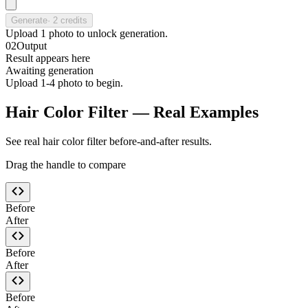
Generate
·
2
credits
Upload
1
photo
to unlock generation.
02
Output
Result appears here
Awaiting generation
Upload 1-4 photo to begin.
Hair Color Filter — Real Examples
See real hair color filter before-and-after results.
Drag the handle to compare
Before
After
Before
After
Before