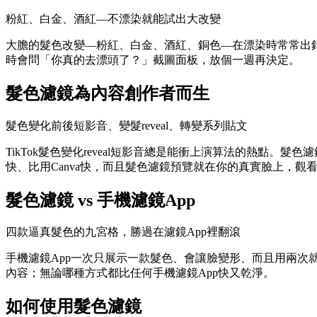
粉紅、白金、酒紅—不漂染就能試出大改變
大膽的髮色改變—粉紅、白金、酒紅、銅色—在漂染時常常出
時會問「你真的去漂頭了？」截圖面板，放個一週再決定。
髮色濾鏡為內容創作者而生
髮色變化前後短影音、變髮reveal、轉變系列貼文
TikTok髮色變化reveal短影音總是能衝上演算法的熱點。
快、比用Canva快，而且髮色濾鏡預覽就在你的真實臉上，觀
髮色濾鏡 vs 手機濾鏡App
四款逼真髮色的九宮格，勝過在濾鏡App裡翻滾
手機濾鏡App一次只展示一款髮色、會讓臉變形、而且用兩
內容；無論哪種方式都比任何手機濾鏡App快又乾淨。
如何使用髮色濾鏡