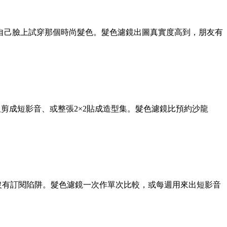
自己臉上試穿那個時尚髮色。髮色濾鏡出圖真實度高到，朋友有
個面板剪成短影音、或整張2×2貼成造型集。髮色濾鏡比預約沙龍
沒有訂閱陷阱。髮色濾鏡一次作單次比較，或每週用來出短影音