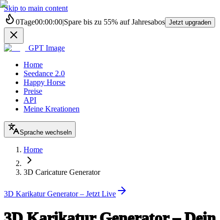
Skip to main content
0
Tage
00
:
00
:
00
|
Spare bis zu
55%
auf Jahresabos
Jetzt upgraden
GPT Image
Home
Seedance 2.0
Happy Horse
Preise
API
Meine Kreationen
Sprache wechseln
Home
3D Caricature Generator
3D Karikatur Generator – Jetzt Live
3D Karikatur Generator – Dein