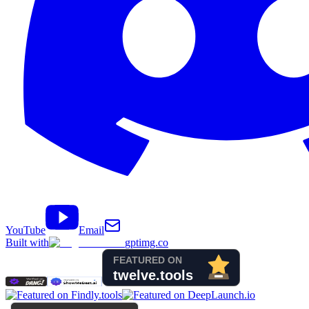
YouTube
Email
Built with
gptimg.co