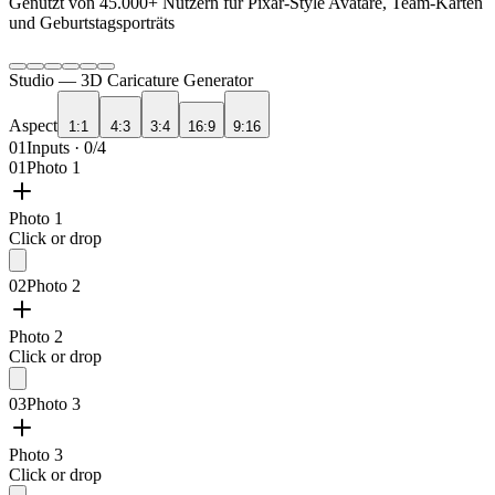
Genutzt von
45.000+
Nutzern für Pixar-Style Avatare, Team-Karten
und Geburtstagsporträts
Studio —
3D Caricature Generator
Aspect
1:1
4:3
3:4
16:9
9:16
01
Inputs · 0/4
01
Photo 1
Photo 1
Click or drop
02
Photo 2
Photo 2
Click or drop
03
Photo 3
Photo 3
Click or drop