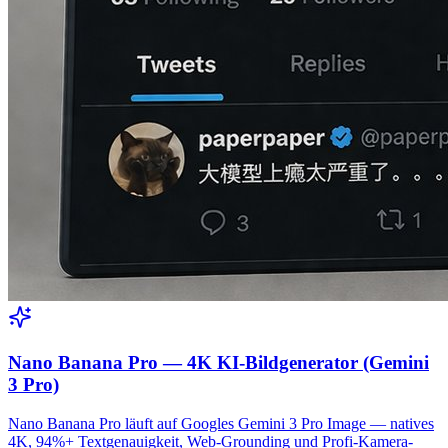
Nano Banana Pro — 4K KI-Bildgenerator (Gemini
3 Pro)
Nano Banana Pro läuft auf Googles Gemini 3 Pro Image — natives
4K, 94%+ Textgenauigkeit, Web-Grounding und Profi-Kamera-