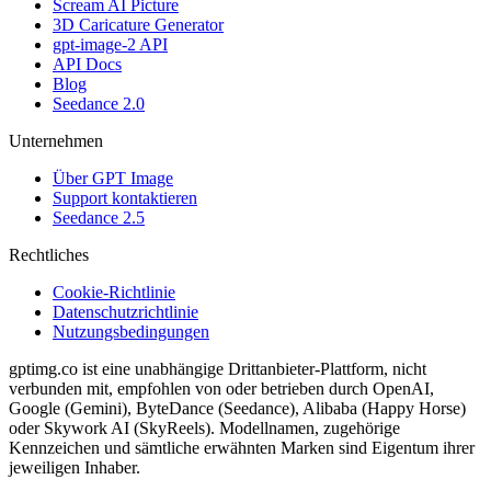
Scream AI Picture
3D Caricature Generator
gpt-image-2 API
API Docs
Blog
Seedance 2.0
Unternehmen
Über GPT Image
Support kontaktieren
Seedance 2.5
Rechtliches
Cookie-Richtlinie
Datenschutzrichtlinie
Nutzungsbedingungen
gptimg.co ist eine unabhängige Drittanbieter-Plattform, nicht
verbunden mit, empfohlen von oder betrieben durch OpenAI,
Google (Gemini), ByteDance (Seedance), Alibaba (Happy Horse)
oder Skywork AI (SkyReels). Modellnamen, zugehörige
Kennzeichen und sämtliche erwähnten Marken sind Eigentum ihrer
jeweiligen Inhaber.