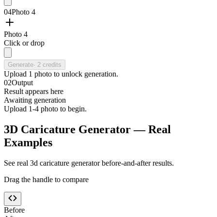
04
Photo 4
Photo 4
Click or drop
Generate
·
2
credits
Upload
1
photo
to unlock generation.
02
Output
Result appears here
Awaiting generation
Upload 1-4 photo to begin.
3D Caricature Generator — Real
Examples
See real 3d caricature generator before-and-after results.
Drag the handle to compare
Before