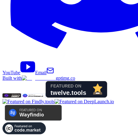
YouTube
Email
Built with
gptimg.co