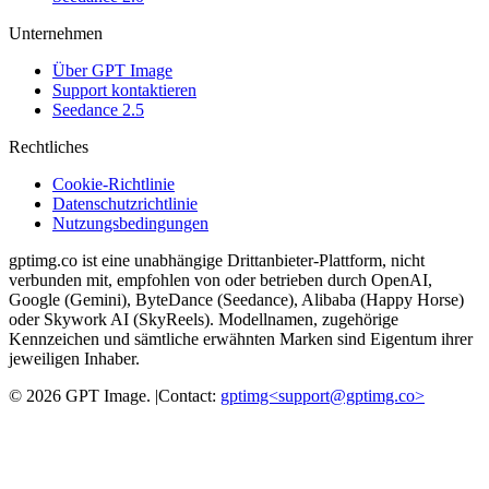
Unternehmen
Über GPT Image
Support kontaktieren
Seedance 2.5
Rechtliches
Cookie-Richtlinie
Datenschutzrichtlinie
Nutzungsbedingungen
gptimg.co ist eine unabhängige Drittanbieter-Plattform, nicht
verbunden mit, empfohlen von oder betrieben durch OpenAI,
Google (Gemini), ByteDance (Seedance), Alibaba (Happy Horse)
oder Skywork AI (SkyReels). Modellnamen, zugehörige
Kennzeichen und sämtliche erwähnten Marken sind Eigentum ihrer
jeweiligen Inhaber.
©
2026
GPT Image
.
|
Contact:
gptimg<
support@gptimg.co
>