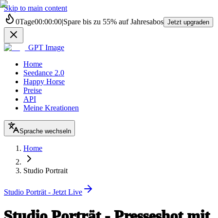
Skip to main content
0
Tage
00
:
00
:
00
|
Spare bis zu
55%
auf Jahresabos
Jetzt upgraden
GPT Image
Home
Seedance 2.0
Happy Horse
Preise
API
Meine Kreationen
Sprache wechseln
Home
Studio Portrait
Studio Porträt - Jetzt Live
Studio Porträt - Presseshot mit