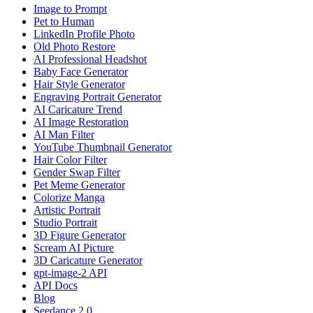
Image to Prompt
Pet to Human
LinkedIn Profile Photo
Old Photo Restore
AI Professional Headshot
Baby Face Generator
Hair Style Generator
Engraving Portrait Generator
AI Caricature Trend
AI Image Restoration
AI Man Filter
YouTube Thumbnail Generator
Hair Color Filter
Gender Swap Filter
Pet Meme Generator
Colorize Manga
Artistic Portrait
Studio Portrait
3D Figure Generator
Scream AI Picture
3D Caricature Generator
gpt-image-2 API
API Docs
Blog
Seedance 2.0