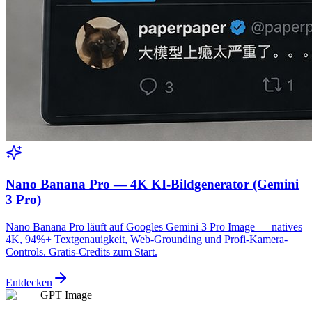
Nano Banana Pro — 4K KI-Bildgenerator (Gemini
3 Pro)
Nano Banana Pro läuft auf Googles Gemini 3 Pro Image — natives
4K, 94%+ Textgenauigkeit, Web-Grounding und Profi-Kamera-
Controls. Gratis-Credits zum Start.
Entdecken
GPT Image