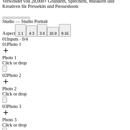
Verwendet von
28,000+
Gründern, Sprechern, Musikern und
Kreativen für Pressekits und Presseshoots
Studio —
Studio Portrait
Aspect
1:1
4:3
3:4
16:9
9:16
01
Inputs · 0/4
01
Photo 1
Photo 1
Click or drop
02
Photo 2
Photo 2
Click or drop
03
Photo 3
Photo 3
Click or drop