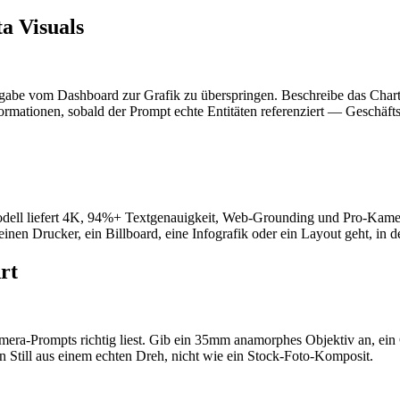
a Visuals
e vom Dashboard zur Grafik zu überspringen. Beschreibe das Chart, ne
ormationen, sobald der Prompt echte Entitäten referenziert — Geschäft
Modell liefert 4K, 94%+ Textgenauigkeit, Web-Grounding und Pro-Kam
n Drucker, ein Billboard, eine Infografik oder ein Layout geht, in d
rt
mera-Prompts richtig liest. Gib ein 35mm anamorphes Objektiv an, ei
n Still aus einem echten Dreh, nicht wie ein Stock-Foto-Komposit.