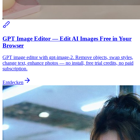
GPT Image Editor — Edit AI Images Free in Your
Browser
GPT image editor with gpt-image-2. Remove objects, swap styles,
change text, enhance photos — no install, free trial credits, no paid
subscription.
Entdecken