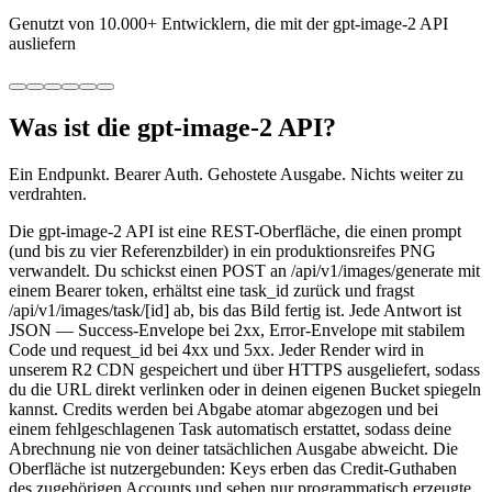
Genutzt von
10.000+
Entwicklern, die mit der gpt-image-2 API
ausliefern
Was ist die gpt-image-2 API?
Ein Endpunkt. Bearer Auth. Gehostete Ausgabe. Nichts weiter zu
verdrahten.
Die gpt-image-2 API ist eine REST-Oberfläche, die einen prompt
(und bis zu vier Referenzbilder) in ein produktionsreifes PNG
verwandelt. Du schickst einen POST an /api/v1/images/generate mit
einem Bearer token, erhältst eine task_id zurück und fragst
/api/v1/images/task/[id] ab, bis das Bild fertig ist. Jede Antwort ist
JSON — Success-Envelope bei 2xx, Error-Envelope mit stabilem
Code und request_id bei 4xx und 5xx. Jeder Render wird in
unserem R2 CDN gespeichert und über HTTPS ausgeliefert, sodass
du die URL direkt verlinken oder in deinen eigenen Bucket spiegeln
kannst. Credits werden bei Abgabe atomar abgezogen und bei
einem fehlgeschlagenen Task automatisch erstattet, sodass deine
Abrechnung nie von deiner tatsächlichen Ausgabe abweicht. Die
Oberfläche ist nutzergebunden: Keys erben das Credit-Guthaben
des zugehörigen Accounts und sehen nur programmatisch erzeugte