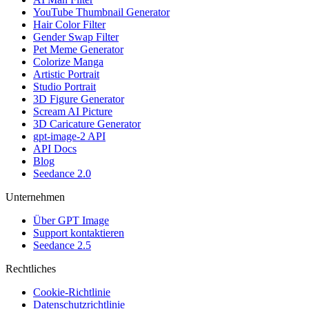
YouTube Thumbnail Generator
Hair Color Filter
Gender Swap Filter
Pet Meme Generator
Colorize Manga
Artistic Portrait
Studio Portrait
3D Figure Generator
Scream AI Picture
3D Caricature Generator
gpt-image-2 API
API Docs
Blog
Seedance 2.0
Unternehmen
Über GPT Image
Support kontaktieren
Seedance 2.5
Rechtliches
Cookie-Richtlinie
Datenschutzrichtlinie