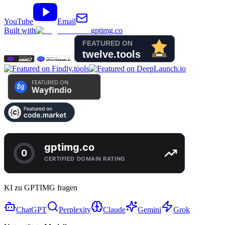
YouTube
Email
Built with
gptimg.co
KI zu GPTIMG fragen
ChatGPT
Perplexity
Claude
Gemini
Grok