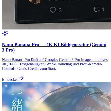
Nano Banana Pro — 4K KI-Bildgenerator (Gemini
3 Pro)
Nano Banana Pro läuft auf Googles Gemini 3 Pro Image — natives
4K, 94%+ Textgenauigkeit, Web-Grounding und Profi-Kamera-
Controls. Gratis-Credits zum Start.
Entdecken