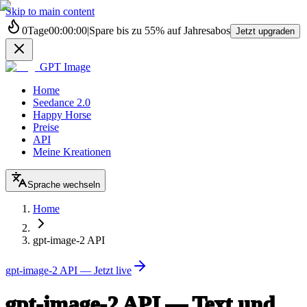
Skip to main content
0
Tage
00
:
00
:
00
|
Spare bis zu
55%
auf Jahresabos
Jetzt upgraden
GPT Image
Home
Seedance 2.0
Happy Horse
Preise
API
Meine Kreationen
Sprache wechseln
Home
gpt-image-2 API
gpt-image-2 API — Jetzt live
gpt-image-2 API — Text und