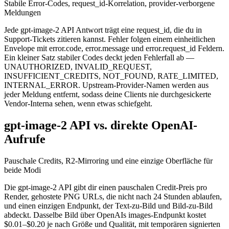
Stabile Error-Codes, request_id-Korrelation, provider-verborgene
Meldungen
Jede gpt-image-2 API Antwort trägt eine request_id, die du in
Support-Tickets zitieren kannst. Fehler folgen einem einheitlichen
Envelope mit error.code, error.message und error.request_id Feldern.
Ein kleiner Satz stabiler Codes deckt jeden Fehlerfall ab —
UNAUTHORIZED, INVALID_REQUEST,
INSUFFICIENT_CREDITS, NOT_FOUND, RATE_LIMITED,
INTERNAL_ERROR. Upstream-Provider-Namen werden aus
jeder Meldung entfernt, sodass deine Clients nie durchgesickerte
Vendor-Interna sehen, wenn etwas schiefgeht.
gpt-image-2 API vs. direkte OpenAI-
Aufrufe
Pauschale Credits, R2-Mirroring und eine einzige Oberfläche für
beide Modi
Die gpt-image-2 API gibt dir einen pauschalen Credit-Preis pro
Render, gehostete PNG URLs, die nicht nach 24 Stunden ablaufen,
und einen einzigen Endpunkt, der Text-zu-Bild und Bild-zu-Bild
abdeckt. Dasselbe Bild über OpenAIs images-Endpunkt kostet
$0.01–$0.20 je nach Größe und Qualität, mit temporären signierten