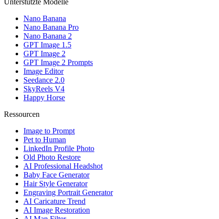
Unterstützte Modelle
Nano Banana
Nano Banana Pro
Nano Banana 2
GPT Image 1.5
GPT Image 2
GPT Image 2 Prompts
Image Editor
Seedance 2.0
SkyReels V4
Happy Horse
Ressourcen
Image to Prompt
Pet to Human
LinkedIn Profile Photo
Old Photo Restore
AI Professional Headshot
Baby Face Generator
Hair Style Generator
Engraving Portrait Generator
AI Caricature Trend
AI Image Restoration
AI Man Filter