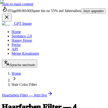
Skip to main content
0
Tage
00
:
00
:
00
|
Spare bis zu
55%
auf Jahresabos
Jetzt upgraden
GPT Image
Home
Seedance 2.0
Happy Horse
Preise
API
Meine Kreationen
Sprache wechseln
Home
Hair Color Filter
Haarfarben Filter — Jetzt live
Haarfarben Filter — 4