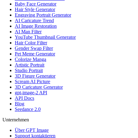
Baby Face Generator
Hair Style Generator
Engraving Portrait Generator
AI Caricature Trend
AI Image Restoration
AI Man Filter
YouTube Thumbnail Generator
Hair Color Filter
Gender Swap Filter
Pet Meme Generator
Colorize Manga
Artistic Portrait
Studio Portrait
3D Figure Generator
Scream AI Picture
3D Caricature Generator
gpt-image-2 API
API Docs
Blog
Seedance 2.0
Unternehmen
Über GPT Image
Support kontaktieren