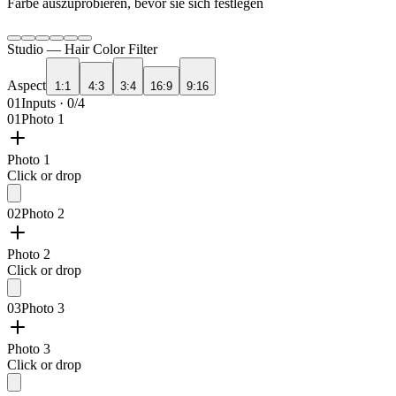
Farbe auszuprobieren, bevor sie sich festlegen
Studio —
Hair Color Filter
Aspect
1:1
4:3
3:4
16:9
9:16
01
Inputs · 0/4
01
Photo 1
Photo 1
Click or drop
02
Photo 2
Photo 2
Click or drop
03
Photo 3
Photo 3
Click or drop