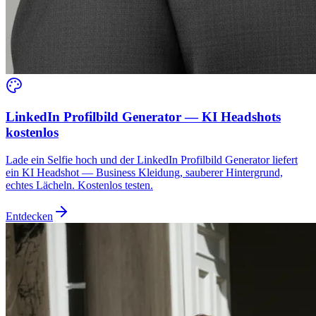
LinkedIn Profilbild Generator — KI Headshots
kostenlos
Lade ein Selfie hoch und der LinkedIn Profilbild Generator liefert
ein KI Headshot — Business Kleidung, sauberer Hintergrund,
echtes Lächeln. Kostenlos testen.
Entdecken