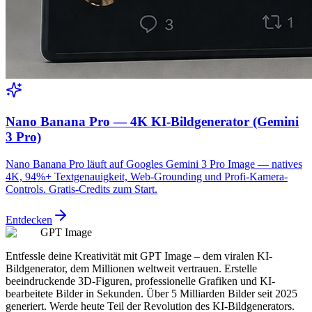
Nano Banana Pro — 4K KI-Bildgenerator (Gemini
3 Pro)
Nano Banana Pro läuft auf Googles Gemini 3 Pro Image — natives
4K, 94%+ Textgenauigkeit, Web-Grounding und Profi-Kamera-
Controls. Gratis-Credits zum Start.
Entdecken
GPT Image
Entfessle deine Kreativität mit GPT Image – dem viralen KI-
Bildgenerator, dem Millionen weltweit vertrauen. Erstelle
beeindruckende 3D-Figuren, professionelle Grafiken und KI-
bearbeitete Bilder in Sekunden. Über 5 Milliarden Bilder seit 2025
generiert. Werde heute Teil der Revolution des KI-Bildgenerators.