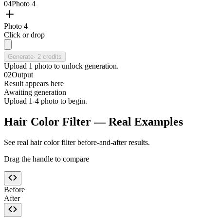
04
Photo 4
Photo 4
Click or drop
Generate
·
2
credits
Upload
1
photo
to unlock generation.
02
Output
Result appears here
Awaiting generation
Upload 1-4 photo to begin.
Hair Color Filter — Real Examples
See real hair color filter before-and-after results.
Drag the handle to compare
Before
After