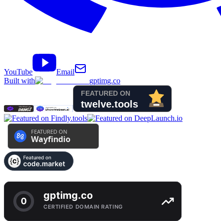
YouTube
Email
Built with
gptimg.co