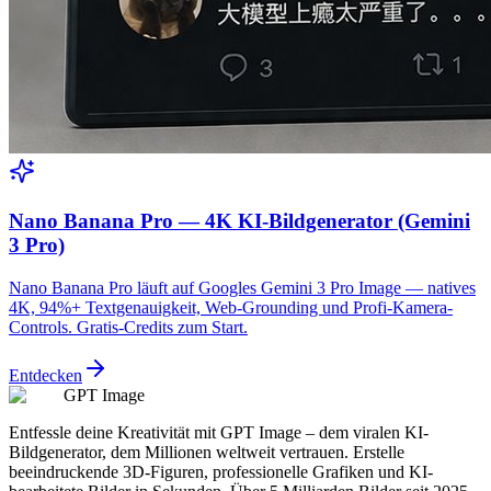
Nano Banana Pro — 4K KI-Bildgenerator (Gemini
3 Pro)
Nano Banana Pro läuft auf Googles Gemini 3 Pro Image — natives
4K, 94%+ Textgenauigkeit, Web-Grounding und Profi-Kamera-
Controls. Gratis-Credits zum Start.
Entdecken
GPT Image
Entfessle deine Kreativität mit GPT Image – dem viralen KI-
Bildgenerator, dem Millionen weltweit vertrauen. Erstelle
beeindruckende 3D-Figuren, professionelle Grafiken und KI-