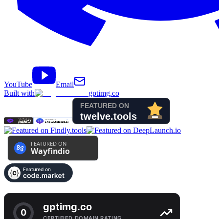
YouTube
Email
Built with
gptimg.co