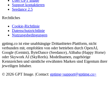
Über GPT Image
Support kontaktieren
Seedance 2.5
Rechtliches
Cookie-Richtlinie
Datenschutzrichtlinie
Nutzungsbedingungen
gptimg.co ist eine unabhängige Drittanbieter-Plattform, nicht
verbunden mit, empfohlen von oder betrieben durch OpenAI,
Google (Gemini), ByteDance (Seedance), Alibaba (Happy Horse)
oder Skywork AI (SkyReels). Modellnamen, zugehörige
Kennzeichen und sämtliche erwähnten Marken sind Eigentum ihrer
jeweiligen Inhaber.
©
2026
GPT Image
.
|
Contact:
gptimg<
support@gptimg.co
>