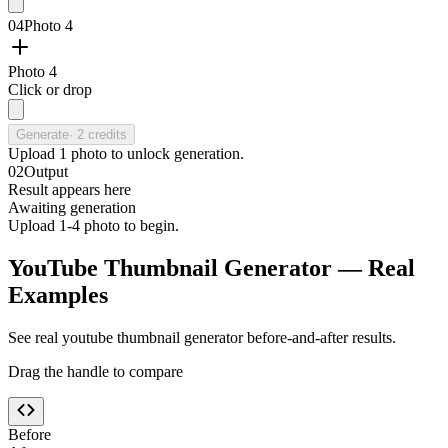
04
Photo 4
Photo 4
Click or drop
Generate
·
2
credits
Upload
1
photo
to unlock generation.
02
Output
Result appears here
Awaiting generation
Upload 1-4 photo to begin.
YouTube Thumbnail Generator — Real
Examples
See real youtube thumbnail generator before-and-after results.
Drag the handle to compare
Before