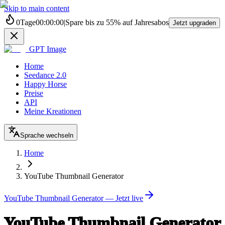
Skip to main content
0
Tage
00
:
00
:
00
|
Spare bis zu
55%
auf Jahresabos
Jetzt upgraden
GPT Image
Home
Seedance 2.0
Happy Horse
Preise
API
Meine Kreationen
Sprache wechseln
Home
YouTube Thumbnail Generator
YouTube Thumbnail Generator — Jetzt live
YouTube Thumbnail Generator