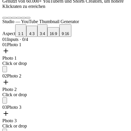
Genutzt von
60.000+
YouTubern und Shorts Creatorn, um höhere
Klickraten zu erreichen
Studio —
YouTube Thumbnail Generator
Aspect
1:1
4:3
3:4
16:9
9:16
01
Inputs · 0/4
01
Photo 1
Photo 1
Click or drop
02
Photo 2
Photo 2
Click or drop
03
Photo 3
Photo 3
Click or drop