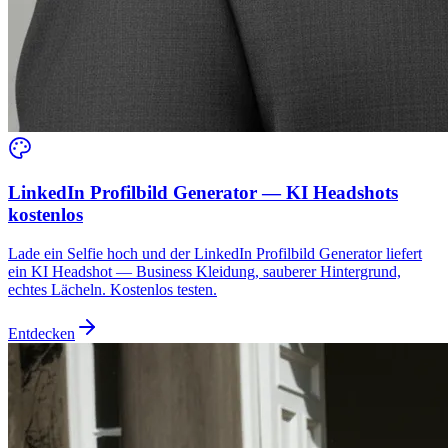
LinkedIn Profilbild Generator — KI Headshots
kostenlos
Lade ein Selfie hoch und der LinkedIn Profilbild Generator liefert
ein KI Headshot — Business Kleidung, sauberer Hintergrund,
echtes Lächeln. Kostenlos testen.
Entdecken