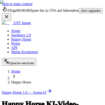
Skip to main content
0
Tage
00
:
00
:
00
|
Spare bis zu
55%
auf Jahresabos
Jetzt upgraden
GPT Image
Home
Seedance 2.0
Happy Horse
Preise
API
Meine Kreationen
Sprache wechseln
Home
Happy Horse
Happy Horse 1.0 — Arena #1
Happy
Horse KI-Video-