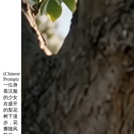
(Chinese
Prompt)
一位身
着汉服
的少女
在盛开
的梨花
树下漫
步，花
瓣随风