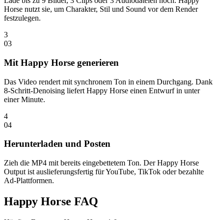
Lade bis zu 9 Bilder, 3 Clips oder 3 Audiodateien hoch. Happy
Horse nutzt sie, um Charakter, Stil und Sound vor dem Render
festzulegen.
3
0
3
Mit Happy Horse generieren
Das Video rendert mit synchronem Ton in einem Durchgang. Dank
8-Schritt-Denoising liefert Happy Horse einen Entwurf in unter
einer Minute.
4
0
4
Herunterladen und Posten
Zieh die MP4 mit bereits eingebettetem Ton. Der Happy Horse
Output ist auslieferungsfertig für YouTube, TikTok oder bezahlte
Ad-Plattformen.
Happy Horse FAQ