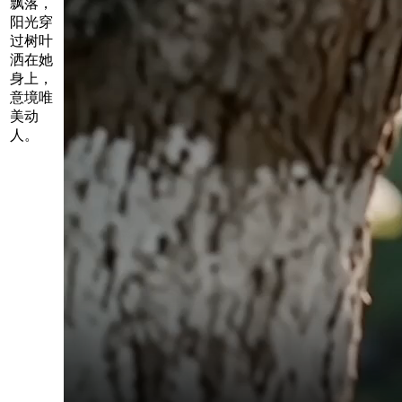
飘落，
阳光穿
过树叶
洒在她
身上，
意境唯
美动
人。