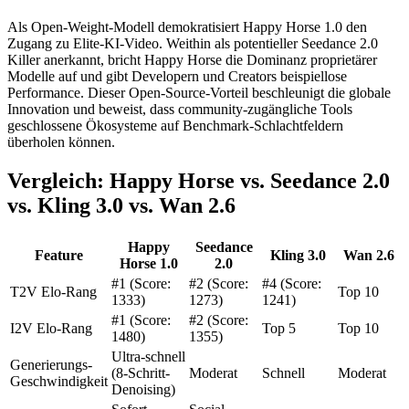
Als Open-Weight-Modell demokratisiert Happy Horse 1.0 den
Zugang zu Elite-KI-Video. Weithin als potentieller Seedance 2.0
Killer anerkannt, bricht Happy Horse die Dominanz proprietärer
Modelle auf und gibt Developern und Creators beispiellose
Performance. Dieser Open-Source-Vorteil beschleunigt die globale
Innovation und beweist, dass community-zugängliche Tools
geschlossene Ökosysteme auf Benchmark-Schlachtfeldern
überholen können.
Vergleich: Happy Horse vs. Seedance 2.0
vs. Kling 3.0 vs. Wan 2.6
Happy
Seedance
Feature
Kling 3.0
Wan 2.6
Horse 1.0
2.0
#1 (Score:
#2 (Score:
#4 (Score:
T2V Elo-Rang
Top 10
1333)
1273)
1241)
#1 (Score:
#2 (Score:
I2V Elo-Rang
Top 5
Top 10
1480)
1355)
Ultra-schnell
Generierungs-
(8-Schritt-
Moderat
Schnell
Moderat
Geschwindigkeit
Denoising)