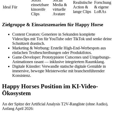
Sofort
Social
Realistische
Forschung
einsetzbare
Media &
Ideal Für
Action &
& eigene
kinoreife
virtuelle
lange Clips
LoRAs
Clips
Avatare
Zielgruppe & Einsatzszenarien für Happy Horse
Content Creators:
Generiere in Sekunden komplette
Videoclips mit Ton für YouTube oder TikTok und senke deine
Schnittzeit drastisch.
Marketing & Werbung:
Erstelle High-End-Werbespots aus
einfachen Textbeschreibungen oder Produktfotos.
Game-Developer:
Prototypisiere Cutscenes und Umgebungs-
Animationen rasant — inklusive integriertem Raumklang.
Digitale Künstler:
Verwandle statische digitale Gemälde in
immersive, bewegte Meisterwerke mit branchenführender
Konsistenz.
Happy Horses Position im KI-Video-
Ökosystem
An der Spitze der Artificial Analysis T2V-Rangliste (ohne Audio),
Anfang April 2026: