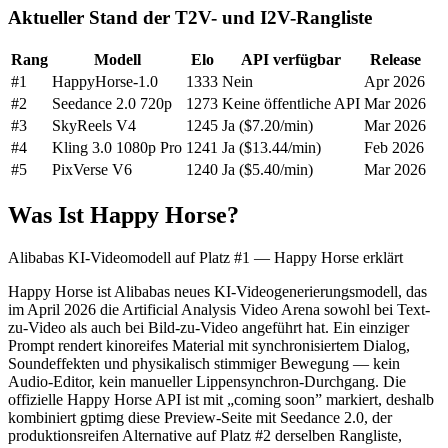
Aktueller Stand der T2V- und I2V-Rangliste
Rang
Modell
Elo
API verfügbar
Release
#1
HappyHorse-1.0
1333
Nein
Apr 2026
#2
Seedance 2.0 720p
1273
Keine öffentliche API
Mar 2026
#3
SkyReels V4
1245
Ja ($7.20/min)
Mar 2026
#4
Kling 3.0 1080p Pro
1241
Ja ($13.44/min)
Feb 2026
#5
PixVerse V6
1240
Ja ($5.40/min)
Mar 2026
Was Ist Happy Horse?
Alibabas KI-Videomodell auf Platz #1 — Happy Horse erklärt
Happy Horse ist Alibabas neues KI-Videogenerierungsmodell, das
im April 2026 die Artificial Analysis Video Arena sowohl bei Text-
zu-Video als auch bei Bild-zu-Video angeführt hat. Ein einziger
Prompt rendert kinoreifes Material mit synchronisiertem Dialog,
Soundeffekten und physikalisch stimmiger Bewegung — kein
Audio-Editor, kein manueller Lippensynchron-Durchgang. Die
offizielle Happy Horse API ist mit „coming soon” markiert, deshalb
kombiniert gptimg diese Preview-Seite mit Seedance 2.0, der
produktionsreifen Alternative auf Platz #2 derselben Rangliste,