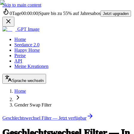
Skip to main content
0
Tage
00
:
00
:
00
|
Spare bis zu
55%
auf Jahresabos
Jetzt upgraden
GPT Image
Home
Seedance 2.0
Happy Horse
Preise
API
Meine Kreationen
Sprache wechseln
Home
Gender Swap Filter
Geschlechtswechsel Filter — Jetzt verfügbar
Geschlechtswechsel Filter — In