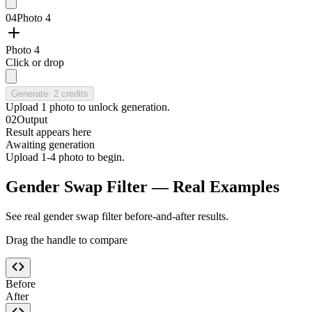
04
Photo 4
Photo 4
Click or drop
Generate
·
2
credits
Upload
1
photo
to unlock generation.
02
Output
Result appears here
Awaiting generation
Upload 1-4 photo to begin.
Gender Swap Filter — Real Examples
See real gender swap filter before-and-after results.
Drag the handle to compare
Before
After