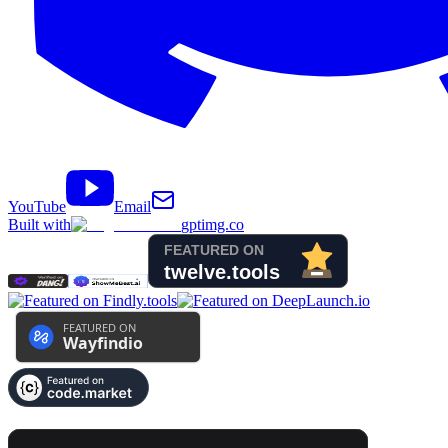
YouTube
Email
Built with
gptimg.co