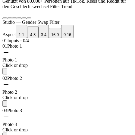
Genutzt von
80.000+
Personen auf TikTok, Reels und Reddit für
den Geschlechtswechsel Filter Trend
Studio —
Gender Swap Filter
Aspect
1:1
4:3
3:4
16:9
9:16
01
Inputs · 0/4
01
Photo 1
Photo 1
Click or drop
02
Photo 2
Photo 2
Click or drop
03
Photo 3
Photo 3
Click or drop