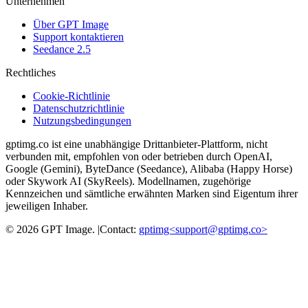
Unternehmen
Über GPT Image
Support kontaktieren
Seedance 2.5
Rechtliches
Cookie-Richtlinie
Datenschutzrichtlinie
Nutzungsbedingungen
gptimg.co ist eine unabhängige Drittanbieter-Plattform, nicht
verbunden mit, empfohlen von oder betrieben durch OpenAI,
Google (Gemini), ByteDance (Seedance), Alibaba (Happy Horse)
oder Skywork AI (SkyReels). Modellnamen, zugehörige
Kennzeichen und sämtliche erwähnten Marken sind Eigentum ihrer
jeweiligen Inhaber.
©
2026
GPT Image
.
|
Contact:
gptimg<
support@gptimg.co
>