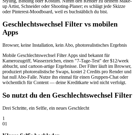
Styling, Binding oder Kostüm. Nimm den Render zu deinem Make-
up Artist, Schneider oder Shooting-Planer; es schlägt jede Skizze
oder Pinterest-Moodboard, weil es buchstäblich du bist.
Geschlechtswechsel Filter vs mobilen
Apps
Browser, keine Installation, kein Abo, photorealistisches Ergebnis
Mobile Geschlechtswechsel Filter Apps sind bekannt für
Kamerozugriff, Wasserzeichen, einen "7-Tage-Test" der $12/week
abbucht, und cartoon-artige Ergebnisse. Der Filter läuft im Browser,
produziert photorealistische Swaps, kostet 2 Credits pro Render und
hat null Abo-Falle. Nutze ihn einmal für einen Gruppen-Chat oder
wöchentlich für Content — deine Kreditkarte wird nicht verfolgt.
So nutzt du den Geschlechtswechsel Filter
Drei Schritte, ein Selfie, ein neues Geschlecht
1
0
1