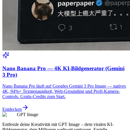
Nano Banana Pro — 4K KI-Bildgenerator (Gemini
3 Pro)
Nano Banana Pro läuft auf Googles Gemini 3 Pro Image — natives
4K, 94%+ Textgenauigkeit, Web-Grounding und Profi-Kamera-
Controls. Gratis-Credits zum Start.
Entdecken
GPT Image
Entfessle deine Kreativität mit GPT Image – dem viralen KI-
Bildgenerator, dem Millionen weltweit vertrauen. Erstelle