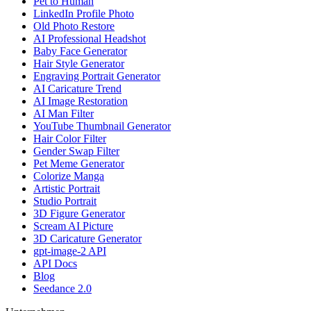
Pet to Human
LinkedIn Profile Photo
Old Photo Restore
AI Professional Headshot
Baby Face Generator
Hair Style Generator
Engraving Portrait Generator
AI Caricature Trend
AI Image Restoration
AI Man Filter
YouTube Thumbnail Generator
Hair Color Filter
Gender Swap Filter
Pet Meme Generator
Colorize Manga
Artistic Portrait
Studio Portrait
3D Figure Generator
Scream AI Picture
3D Caricature Generator
gpt-image-2 API
API Docs
Blog
Seedance 2.0