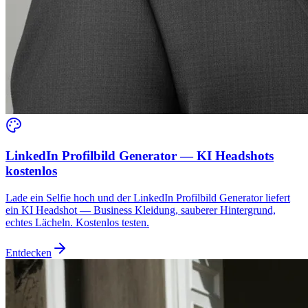
LinkedIn Profilbild Generator — KI Headshots
kostenlos
Lade ein Selfie hoch und der LinkedIn Profilbild Generator liefert
ein KI Headshot — Business Kleidung, sauberer Hintergrund,
echtes Lächeln. Kostenlos testen.
Entdecken